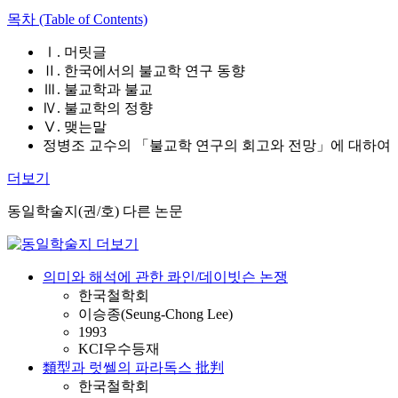
목차 (Table of Contents)
Ⅰ. 머릿글
Ⅱ. 한국에서의 불교학 연구 동향
Ⅲ. 불교학과 불교
Ⅳ. 불교학의 정향
Ⅴ. 맺는말
정병조 교수의 「불교학 연구의 회고와 전망」에 대하여
더보기
동일학술지(권/호) 다른 논문
의미와 해석에 관한 콰인/데이빗슨 논쟁
한국철학회
이승종(Seung-Chong Lee)
1993
KCI우수등재
類型과 럿쎌의 파라독스 批判
한국철학회