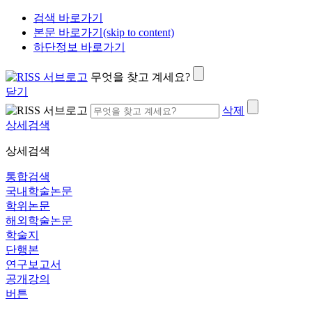
검색 바로가기
본문 바로가기(skip to content)
하단정보 바로가기
무엇을 찾고 계세요?
닫기
삭제
상세검색
상세검색
통합검색
국내학술논문
학위논문
해외학술논문
학술지
단행본
연구보고서
공개강의
버튼