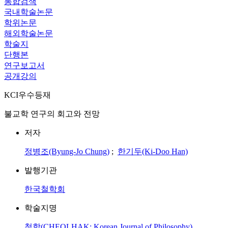
통합검색
국내학술논문
학위논문
해외학술논문
학술지
단행본
연구보고서
공개강의
KCI우수등재
불교학 연구의 회고와 전망
저자
정병조(Byung-Jo Chung)
;
한기두(Ki-Doo Han)
발행기관
한국철학회
학술지명
철학(CHEOLHAK: Korean Journal of Philosophy)