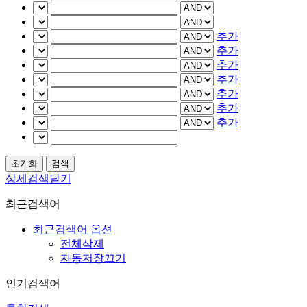
추가
추가
추가
추가
추가
추가
추가
상세검색닫기
최근검색어
최근검색어 옵션
전체삭제
자동저장끄기
인기검색어