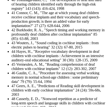
of hearing children identified early through the high-risk
registry" 143 (143): 416-424, 1998
41 Connor, C. M., "The age at which young deaf children
receive cochlear implants and their vocabulary and speech-
production growth; is there an added value for early
implantation?" 27 (27): 628-644, 2006
42 Burkhoder, R. A., "Speech timing and working memory in
profroundly deaf children after cochlear implantation" 85
(85): 63-88, 2003
43 Wouters, J., "Sound coding in cochlear implants : from
electric pulses to hearing" 32 (32): 67-80, 2015
44 Hayes, H., "Receptive vocabulary development in deaf
children with cochlear implants : Achievement in an intensive
auditory-oral educational setting" 30 (30): 128-135, 2009
45 Vermeulen, A. M., "Reading comprehension of deaf
children with cochlear implants" 12 (12): 283-302, 2007
46 Gaulin, C. A., "Procedure for assessing verbal working
memory in normal school-age children : some preliminary
data" 79 (79): 55-64, 1994
47 Geers, A. E., "Predictions of Reading skill development in
children with early cochlear implantation" 24 (24): 59s-68s,
2003
48 Casserly, E. D., "Nonword repetition as a predictor of
long-term speech and language skills in children with cochlear