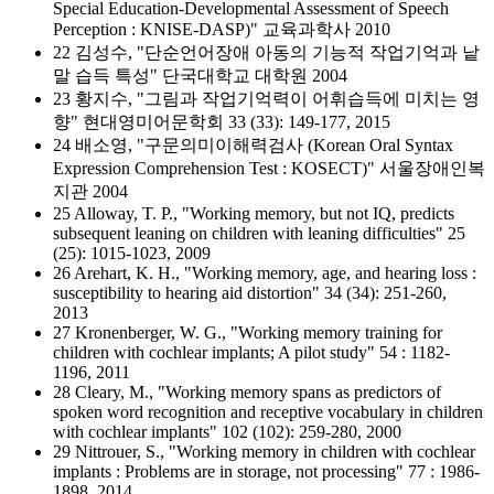
Special Education-Developmental Assessment of Speech
Perception : KNISE-DASP)" 교육과학사 2010
22 김성수, "단순언어장애 아동의 기능적 작업기억과 낱
말 습득 특성" 단국대학교 대학원 2004
23 황지수, "그림과 작업기억력이 어휘습득에 미치는 영
향" 현대영미어문학회 33 (33): 149-177, 2015
24 배소영, "구문의미이해력검사 (Korean Oral Syntax
Expression Comprehension Test : KOSECT)" 서울장애인복
지관 2004
25 Alloway, T. P., "Working memory, but not IQ, predicts
subsequent leaning on children with leaning difficulties" 25
(25): 1015-1023, 2009
26 Arehart, K. H., "Working memory, age, and hearing loss :
susceptibility to hearing aid distortion" 34 (34): 251-260,
2013
27 Kronenberger, W. G., "Working memory training for
children with cochlear implants; A pilot study" 54 : 1182-
1196, 2011
28 Cleary, M., "Working memory spans as predictors of
spoken word recognition and receptive vocabulary in children
with cochlear implants" 102 (102): 259-280, 2000
29 Nittrouer, S., "Working memory in children with cochlear
implants : Problems are in storage, not processing" 77 : 1986-
1898, 2014