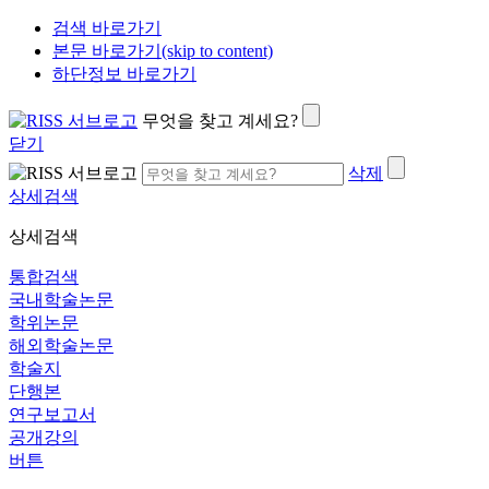
검색 바로가기
본문 바로가기(skip to content)
하단정보 바로가기
무엇을 찾고 계세요?
닫기
삭제
상세검색
상세검색
통합검색
국내학술논문
학위논문
해외학술논문
학술지
단행본
연구보고서
공개강의
버튼