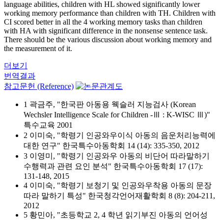
language abilities, children with HL showed significantly lower
working memory performance than children with TH. Children with
CI scored better in all the 4 working memory tasks than children
with HA with significant difference in the nonsense sentence task.
There should be the various discussion about working memory and
the measurement of it.
더보기
번역결과
참고문헌 (Reference)
1 곽금주, "한국판 아동용 웩슬러 지능검사 (Korean
Wechsler Intelligence Scale for Children -Ⅲ : K-WISC Ⅲ)"
특수교육 2001
2 이미숙, "학령기 인공와우이식 아동의 음운처리능력에
대한 연구" 한국특수아동학회 14 (14): 335-350, 2012
3 이영미, "학령기 인공와우 아동의 비단어 따라말하기
수행력과 관련 요인 분석" 한국특수아동학회 17 (17):
131-148, 2015
4 이미숙, "학령기 보청기 및 인공와우착용 아동의 문장
따라 말하기 특성" 한국청각언어재활학회 8 (8): 204-211,
2012
5 황민아, "초등학교 2, 4 학년 읽기부진 아동의 언어성