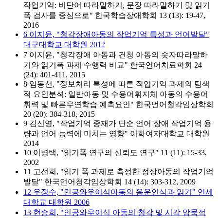
작업기억: 비단어 따라말하기, 문장 따라말하기 및 읽기
폭 검사를 중심으로" 한국학습장애학회 13 (13): 19-47,
2016
6 이지윤, "청각장애아동의 작업기억 특성과 언어발달"
대구대학교 대학원 2012
7 이지윤, "청각장애 아동과 건청 아동의 숫자따라말하
기와 읽기폭 과제 수행력 비교" 한국언어치료학회 24
(24): 401-411, 2015
8 임동선, "정보처리 특성에 따른 작업기억 과제의 탐색
적 요인분석: 일반아동 및 수용어휘지체 아동의 수용어
휘력 및 빠른우연학습 예측요인" 한국언어청각임상학회
20 (20): 304-318, 2015
9 김신영, "작업기억 중재가 단순 언어 장애 작업기억 용
량과 언어 능력에 미치는 영향" 이화여자대학교 대학원
2014
10 이병택, "읽기폭 연구의 신뢰도 연구" 11 (11): 15-33,
2002
11 고선희, "읽기 폭 과제로 측정한 정상아동의 작업기억
발달" 한국언어청각임상학회 14 (14): 303-312, 2009
12 우정수, "인공와우이식아동의 음운인식과 읽기" 연세
대학교 대학원 2006
13 현승희, "인공와우이식 아동의 청각 및 시각 암묵적