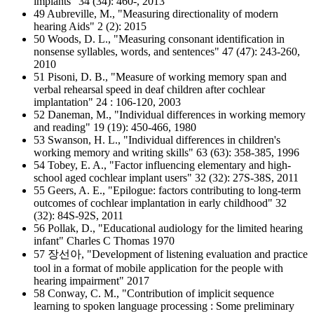
implants" 34 (34): 460-, 2013
49 Aubreville, M., "Measuring directionality of modern
hearing Aids" 2 (2): 2015
50 Woods, D. L., "Measuring consonant identification in
nonsense syllables, words, and sentences" 47 (47): 243-260,
2010
51 Pisoni, D. B., "Measure of working memory span and
verbal rehearsal speed in deaf children after cochlear
implantation" 24 : 106-120, 2003
52 Daneman, M., "Individual differences in working memory
and reading" 19 (19): 450-466, 1980
53 Swanson, H. L., "Individual differences in children's
working memory and writing skills" 63 (63): 358-385, 1996
54 Tobey, E. A., "Factor influencing elementary and high-
school aged cochlear implant users" 32 (32): 27S-38S, 2011
55 Geers, A. E., "Epilogue: factors contributing to long-term
outcomes of cochlear implantation in early childhood" 32
(32): 84S-92S, 2011
56 Pollak, D., "Educational audiology for the limited hearing
infant" Charles C Thomas 1970
57 장선아, "Development of listening evaluation and practice
tool in a format of mobile application for the people with
hearing impairment" 2017
58 Conway, C. M., "Contribution of implicit sequence
learning to spoken language processing : Some preliminary