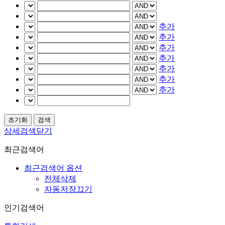
추가
추가
추가
추가
추가
추가
추가
상세검색닫기
최근검색어
최근검색어 옵션
전체삭제
자동저장끄기
인기검색어