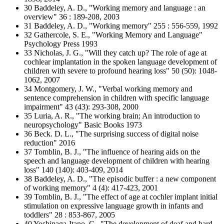
30 Baddeley, A. D., "Working memory and language : an
overview" 36 : 189-208, 2003
31 Baddeley, A. D., "Working memory" 255 : 556-559, 1992
32 Gathercole, S. E., "Working Memory and Language"
Psychology Press 1993
33 Nicholas, J. G., "Will they catch up? The role of age at
cochlear implantation in the spoken language development of
children with severe to profound hearing loss" 50 (50): 1048-
1062, 2007
34 Montgomery, J. W., "Verbal working memory and
sentence comprehension in children with specific language
impairment" 43 (43): 293-308, 2000
35 Luria, A. R., "The working brain; An introduction to
neuropsychology" Basic Books 1973
36 Beck. D. L., "The surprising success of digital noise
reduction" 2016
37 Tomblin, B. J., "The influence of hearing aids on the
speech and language development of children with hearing
loss" 140 (140): 403-409, 2014
38 Baddeley, A. D., "The episodic buffer : a new component
of working memory" 4 (4): 417-423, 2001
39 Tomblin, B. J., "The effect of age at cochler implant initial
stimulation on expressive language growth in infants and
toddlers" 28 : 853-867, 2005
40 Yoshinaga-Itano, C., "The development of deaf and hard