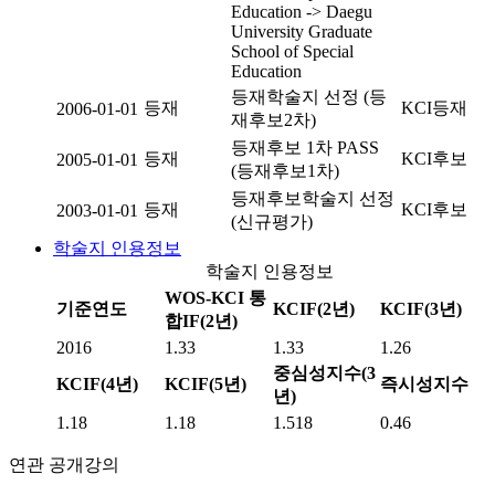
Education -> Daegu
University Graduate
School of Special
Education
등재학술지 선정 (등
등재
KCI등재
2006-01-01
재후보2차)
등재후보 1차 PASS
등재
KCI후보
2005-01-01
(등재후보1차)
등재후보학술지 선정
등재
KCI후보
2003-01-01
(신규평가)
학술지 인용정보
학술지 인용정보
WOS-KCI 통
기준연도
KCIF(2년)
KCIF(3년)
합IF(2년)
2016
1.33
1.33
1.26
중심성지수(3
KCIF(4년)
KCIF(5년)
즉시성지수
년)
1.18
1.18
1.518
0.46
연관 공개강의