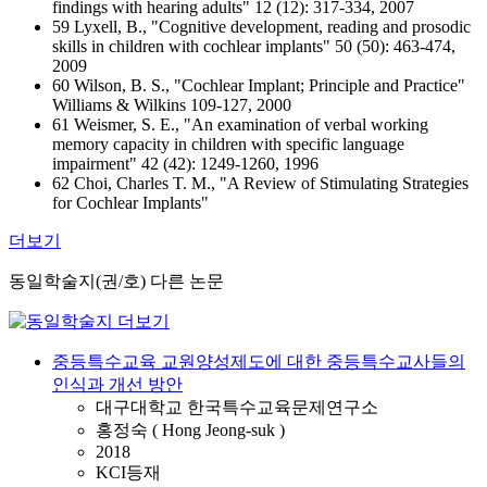
findings with hearing adults" 12 (12): 317-334, 2007
59 Lyxell, B., "Cognitive development, reading and prosodic
skills in children with cochlear implants" 50 (50): 463-474,
2009
60 Wilson, B. S., "Cochlear Implant; Principle and Practice"
Williams & Wilkins 109-127, 2000
61 Weismer, S. E., "An examination of verbal working
memory capacity in children with specific language
impairment" 42 (42): 1249-1260, 1996
62 Choi, Charles T. M., "A Review of Stimulating Strategies
for Cochlear Implants"
더보기
동일학술지(권/호) 다른 논문
중등특수교육 교원양성제도에 대한 중등특수교사들의
인식과 개선 방안
대구대학교 한국특수교육문제연구소
홍정숙 ( Hong Jeong-suk )
2018
KCI등재