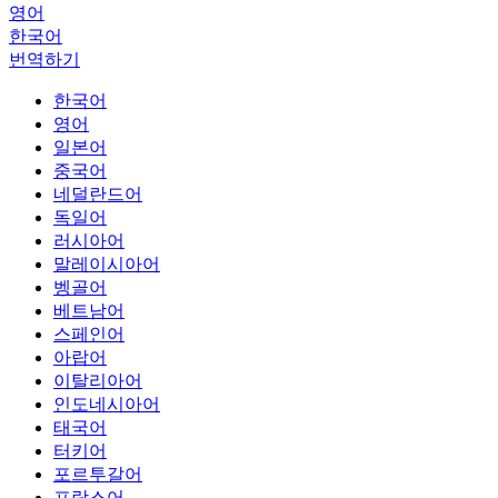
영어
한국어
번역하기
한국어
영어
일본어
중국어
네덜란드어
독일어
러시아어
말레이시아어
벵골어
베트남어
스페인어
아랍어
이탈리아어
인도네시아어
태국어
터키어
포르투갈어
프랑스어