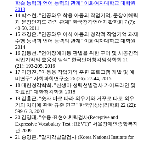
학습 능력과 언어 능력의 관계" 이화여자대학교 대학원
2013
14 박소현, "인공와우 착용 아동의 작업기억, 문장이해력
과 문장인지도 간의 관계" 한국청각언어재활학회 7 (7):
40-50, 2011
15 조경은, "인공와우 이식 아동의 청각적 작업기억 과제
수행 능력과 언어 능력의 관계" 이화여자대학교 대학원
2014
16 임동선, "언어장애아동 판별을 위한 구어 및 시공간적
작업기억의 효용성 탐색" 한국언어청각임상학회 21
(21): 193-205, 2016
17 이명진, "아동용 작업기억 훈련 프로그램 개발 및 예
비연구" 사회과학연구소 26 (26): 27-44, 2015
18 대한청각학회, "신생아 청력선별검사 가이드라인 및
자료집" 대한청각학회 2018
19 김홍근, "숫자 바로 따라 외우기와 거꾸로 따로 외우
기의 차이에 관한 규준 연구" 한국임상심리학회 22 (22):
599-613, 2003
20 김영태, "수용·표현어휘력검사(Receptive and
Expressive Vocabulary Test : REVT)" 서울장애인종합복지
관 2009
21 송영준, "말지각발달검사 (Korea National Institute for