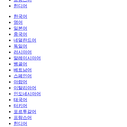
힌디어
한국어
영어
일본어
중국어
네덜란드어
독일어
러시아어
말레이시아어
벵골어
베트남어
스페인어
아랍어
이탈리아어
인도네시아어
태국어
터키어
포르투갈어
프랑스어
힌디어