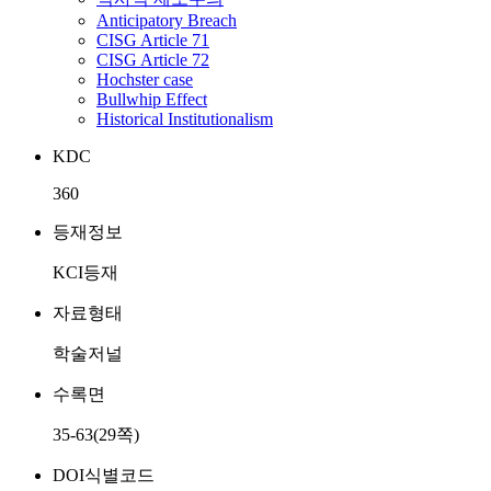
Anticipatory Breach
CISG Article 71
CISG Article 72
Hochster case
Bullwhip Effect
Historical Institutionalism
KDC
360
등재정보
KCI등재
자료형태
학술저널
수록면
35-63(29쪽)
DOI식별코드