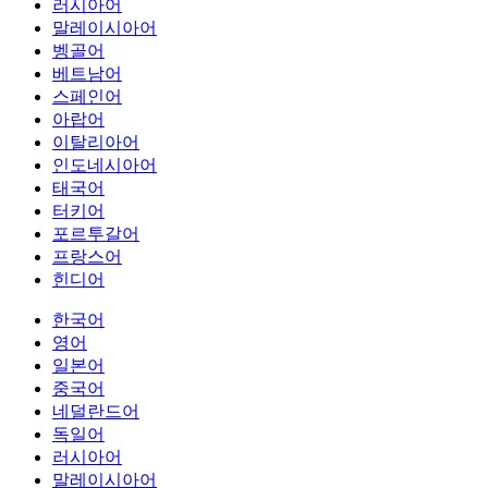
러시아어
말레이시아어
벵골어
베트남어
스페인어
아랍어
이탈리아어
인도네시아어
태국어
터키어
포르투갈어
프랑스어
힌디어
한국어
영어
일본어
중국어
네덜란드어
독일어
러시아어
말레이시아어