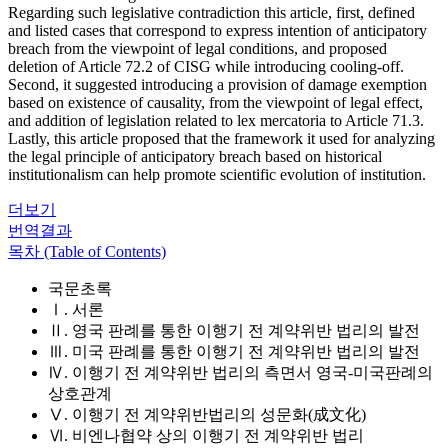
Regarding such legislative contradiction this article, first, defined
and listed cases that correspond to express intention of anticipatory
breach from the viewpoint of legal conditions, and proposed
deletion of Article 72.2 of CISG while introducing cooling-off.
Second, it suggested introducing a provision of damage exemption
based on existence of causality, from the viewpoint of legal effect,
and addition of legislation related to lex mercatoria to Article 71.3.
Lastly, this article proposed that the framework it used for analyzing
the legal principle of anticipatory breach based on historical
institutionalism can help promote scientific evolution of institution.
더보기
번역결과
목차 (Table of Contents)
국문초록
Ⅰ. 서론
Ⅱ. 영국 판례를 통한 이행기 전 계약위반 법리의 발전
Ⅲ. 미국 판례를 통한 이행기 전 계약위반 법리의 발전
Ⅳ. 이행기 전 계약위반 법리의 측면서 영국-미국판례의
상호관계
Ⅴ. 이행기 전 계약위반법리의 성문화(成文化)
Ⅵ. 비엔나협약 상의 이행기 전 계약위반 법리