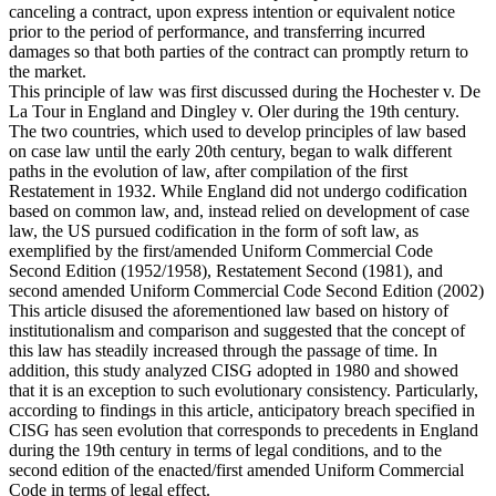
canceling a contract, upon express intention or equivalent notice
prior to the period of performance, and transferring incurred
damages so that both parties of the contract can promptly return to
the market.
This principle of law was first discussed during the Hochester v. De
La Tour in England and Dingley v. Oler during the 19th century.
The two countries, which used to develop principles of law based
on case law until the early 20th century, began to walk different
paths in the evolution of law, after compilation of the first
Restatement in 1932. While England did not undergo codification
based on common law, and, instead relied on development of case
law, the US pursued codification in the form of soft law, as
exemplified by the first/amended Uniform Commercial Code
Second Edition (1952/1958), Restatement Second (1981), and
second amended Uniform Commercial Code Second Edition (2002)
This article disused the aforementioned law based on history of
institutionalism and comparison and suggested that the concept of
this law has steadily increased through the passage of time. In
addition, this study analyzed CISG adopted in 1980 and showed
that it is an exception to such evolutionary consistency. Particularly,
according to findings in this article, anticipatory breach specified in
CISG has seen evolution that corresponds to precedents in England
during the 19th century in terms of legal conditions, and to the
second edition of the enacted/first amended Uniform Commercial
Code in terms of legal effect.