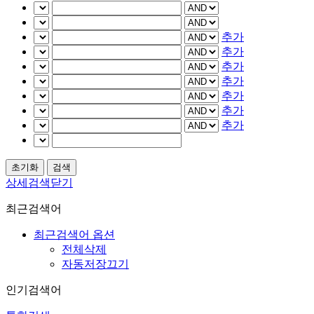
추가
추가
추가
추가
추가
추가
추가
상세검색닫기
최근검색어
최근검색어 옵션
전체삭제
자동저장끄기
인기검색어