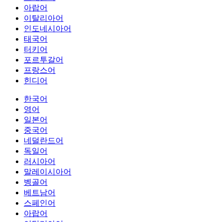
아랍어
이탈리아어
인도네시아어
태국어
터키어
포르투갈어
프랑스어
힌디어
한국어
영어
일본어
중국어
네덜란드어
독일어
러시아어
말레이시아어
벵골어
베트남어
스페인어
아랍어