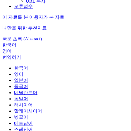
URL 복사
오류접수
이 자료를 본 이용자가 본 자료
나만을 위한 추천자료
국문 초록 (Abstract)
한국어
영어
번역하기
한국어
영어
일본어
중국어
네덜란드어
독일어
러시아어
말레이시아어
벵골어
베트남어
스페인어