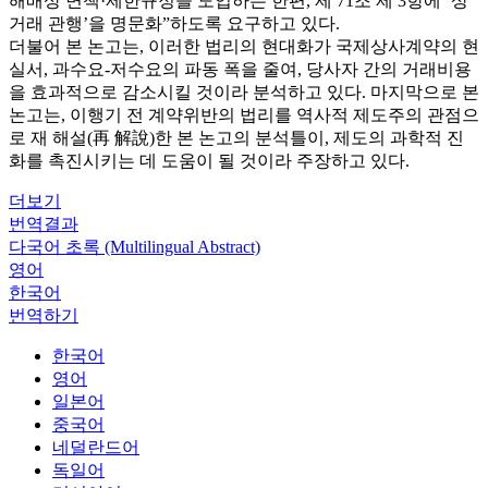
해배상 면책·제한규정을 도입하는 한편, 제 71조 제 3항에 ‘상
거래 관행’을 명문화”하도록 요구하고 있다.
더불어 본 논고는, 이러한 법리의 현대화가 국제상사계약의 현
실서, 과수요-저수요의 파동 폭을 줄여, 당사자 간의 거래비용
을 효과적으로 감소시킬 것이라 분석하고 있다. 마지막으로 본
논고는, 이행기 전 계약위반의 법리를 역사적 제도주의 관점으
로 재 해설(再 解說)한 본 논고의 분석틀이, 제도의 과학적 진
화를 촉진시키는 데 도움이 될 것이라 주장하고 있다.
더보기
번역결과
다국어 초록 (Multilingual Abstract)
영어
한국어
번역하기
한국어
영어
일본어
중국어
네덜란드어
독일어