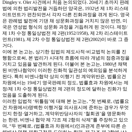
Dingley v. Oler 사건에서 처음 논의되었다. 20세기 초까지 판례
법에 의한 법리발전을 거듭하던 양국은, 1932년 제 1차 리스테
이트먼트가 편찬되면서 각자 다른 진화과정을 겪게 된다. 영국
은 판례법 발전에 기댄 채 성문화과정을 거치지 않은 반면, 미
국은 연성법 형식의 성문화 과정을 거듭하게 된 것이다. 제정/
제 1차 수정 통일상법전 제 2편(1952/1958), 제 2차 리스테이트
먼트(1981), 제 2차 수정 통일상법전 제 2편(2002)이 바로 그 증
거다.
이에 본 논고는, 상기한 입법의 제도사적·비교법적 논의를 진
행함으로써, 본 법리가 시대적 흐름에 따라 개념의 점증과정을
거치고 있음을 발견하게 된다. 더불어 본 논고는, 1980년 채택
된 비엔나협약이 이러한 진화적 일관성의 예외임을 분석하게
된다. 특히 비엔나협약 상의 이행기 전 계약위반은, 법률요건
차원에서는 19세기 영국판례의 정도, 법률효과 차원에서는 제
정/제 1차 수정 통일상법전 제 2편의 정도에 달하는 진화가 있
었음을 도출하게 된다.
이러한 입법적 ‘뒤틀림’에 대해 본 논고는, “첫 번째로, (법률요
건 차원에서)명백한 이행거절 의사표시에 준하는 경우가 무엇
인지 한정·열거하고, 계약위반당사자의 ‘철회권’을 명문화하
는 한편, 비엔나 협약 제 72조 제 2항의 삭제”를 주장하고 있으
며, “두 번째로, (법률효과 차원에서)인과관계 존부에 따른 손