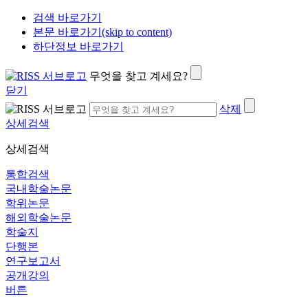
검색 바로가기
본문 바로가기(skip to content)
하단정보 바로가기
무엇을 찾고 계세요?
닫기
삭제
상세검색
상세검색
통합검색
국내학술논문
학위논문
해외학술논문
학술지
단행본
연구보고서
공개강의
버튼