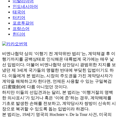
이탈리아어
인도네시아어
태국어
터키어
포르투갈어
프랑스어
힌디어
비엔나협약 상의 ‘이행기 전 계약위반 법리’는, 계약체결 후 이
행기까지를 공백상태로 인식해온 대륙법계 국가에는 매우 낯
선 입법이다. 더불어 비엔나협약 성안당시 광범위한 지지를 보
냈던 제 3세계 국가들의 맹렬한 반대에 부딪힌 입법이기도 하
다. 이들에게 본 법리는, 시장의 주도권을 가진 계약당사자가
계약을 해체하고자 한다면, 언제든 사용할 수 있는 구밀복검
(口蜜腹劍)에 다름 아니었던 것이다.
하지만 이들의 선입견과는 달리, 본 법리는 ‘이행거절의 명백
한 의사표시’가 있거나 혹은 ‘이에 준’하는 경우, 계약해제를
기초로 발생한 손해를 전보하고, 계약당사자 쌍방이 신속히 시
장으로 복귀할 수 있도록 돕는 입법이라 하겠다.
본 법리는, 19세기 영국의 Hochster v. De la Tour 사건, 미국의