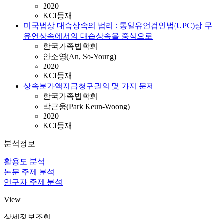
2020
KCI등재
미국법상 대습상속의 법리 : 통일유언검인법(UPC)상 무
유언상속에서의 대습상속을 중심으로
한국가족법학회
안소영(An, So-Young)
2020
KCI등재
상속분가액지급청구권의 몇 가지 문제
한국가족법학회
박근웅(Park Keun-Woong)
2020
KCI등재
분석정보
활용도 분석
논문 주제 분석
연구자 주제 분석
View
상세정보조회