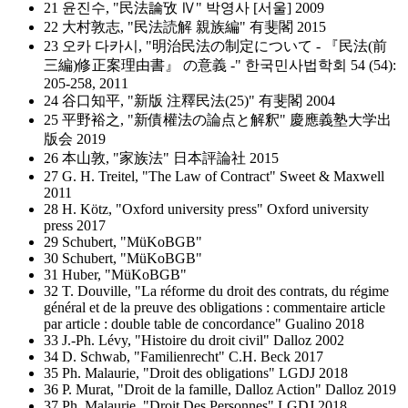
21 윤진수, "民法論攷 Ⅳ" 박영사 [서울] 2009
22 大村敦志, "民法読解 親族編" 有斐閣 2015
23 오카 다카시, "明治民法の制定について - 『民法(前
三編)修正案理由書』 の意義 -" 한국민사법학회 54 (54):
205-258, 2011
24 谷口知平, "新版 注釋民法(25)" 有斐閣 2004
25 平野裕之, "新債權法の論点と解釈" 慶應義塾大学出
版会 2019
26 本山敦, "家族法" 日本評論社 2015
27 G. H. Treitel, "The Law of Contract" Sweet & Maxwell
2011
28 H. Kötz, "Oxford university press" Oxford university
press 2017
29 Schubert, "MüKoBGB"
30 Schubert, "MüKoBGB"
31 Huber, "MüKoBGB"
32 T. Douville, "La réforme du droit des contrats, du régime
général et de la preuve des obligations : commentaire article
par article : double table de concordance" Gualino 2018
33 J.-Ph. Lévy, "Histoire du droit civil" Dalloz 2002
34 D. Schwab, "Familienrecht" C.H. Beck 2017
35 Ph. Malaurie, "Droit des obligations" LGDJ 2018
36 P. Murat, "Droit de la famille, Dalloz Action" Dalloz 2019
37 Ph. Malaurie, "Droit Des Personnes" LGDJ 2018