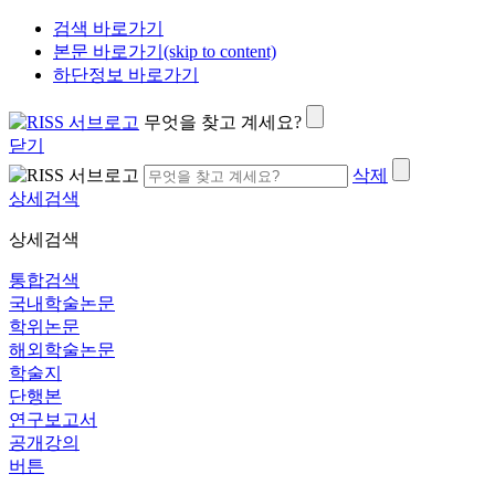
검색 바로가기
본문 바로가기(skip to content)
하단정보 바로가기
무엇을 찾고 계세요?
닫기
삭제
상세검색
상세검색
통합검색
국내학술논문
학위논문
해외학술논문
학술지
단행본
연구보고서
공개강의
버튼