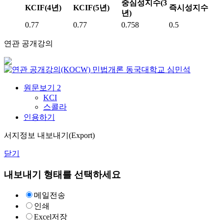
중심성지수(3
KCIF(4년)
KCIF(5년)
즉시성지수
년)
0.77
0.77
0.758
0.5
연관 공개강의
민법개론
동국대학교
심민석
원문보기
2
KCI
스콜라
인용하기
서지정보 내보내기(Export)
닫기
내보내기 형태를 선택하세요
메일전송
인쇄
Excel저장