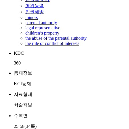
행위능력
친권해방
minors
parental authority
legal representative
children’s property
the abuse of the parental authority
the rule of conflict of interests
KDC
360
등재정보
KCI등재
자료형태
학술저널
수록면
25-58(34쪽)