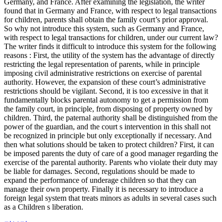
Germany, and France. After examining the legislation, the writer
found that in Germany and France, with respect to legal transactions
for children, parents shall obtain the family court’s prior approval.
So why not introduce this system, such as Germany and France,
with respect to legal transactions for children, under our current law?
The writer finds it difficult to introduce this system for the following
reasons : First, the utility of the system has the advantage of directly
restricting the legal representation of parents, while in principle
imposing civil administrative restrictions on exercise of parental
authority. However, the expansion of these court’s administrative
restrictions should be vigilant. Second, it is too excessive in that it
fundamentally blocks parental autonomy to get a permission from
the family court, in principle, from disposing of property owned by
children. Third, the paternal authority shall be distinguished from the
power of the guardian, and the court s intervention in this shall not
be recognized in principle but only exceptionally if necessary. And
then what solutions should be taken to protect children? First, it can
be imposed parents the duty of care of a good manager regarding the
exercise of the parental authority. Parents who violate their duty may
be liable for damages. Second, regulations should be made to
expand the performance of underage children so that they can
manage their own property. Finally it is necessary to introduce a
foreign legal system that treats minors as adults in several cases such
as a Children s liberation.