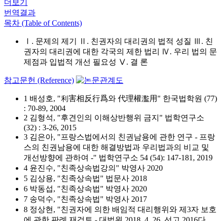
더보기
번역결과
목차 (Table of Contents)
Ⅰ. 문제의 제기 Ⅱ. 친권자의 대리권의 법적 성질 Ⅲ. 친
권자의 대리권에 대한 각국의 제한 법리 Ⅳ. 우리 법의 문
제점과 입법적 개선 필요성 Ⅴ. 결 론
참고문헌 (Reference)
1 배성호, "利害相反行爲와 代理權濫用" 한국법학원 (77)
: 70-89, 2004
2 김형석, "후견인의 이해상반행위 금지" 법학연구소
(32) : 3-26, 2015
3 김은아, "프랑스법에서의 친권남용에 관한 연구 - 프랑
스의 친권남용에 대한 해결방법과 우리법과의 비교 및
개선방향에 관하여 -" 법학연구소 54 (54): 147-181, 2019
4 윤진수, "친족상속법강의" 박영사 2020
5 김상용, "친족상속법" 법문사 2018
6 박동섭, "친족상속법" 박영사 2020
7 송덕수, "친족상속법" 박영사 2017
8 정상현, "친권자에 의한 배임적 대리행위와 제3자 보호
에 관한 판례 재검토 - 대법원 2018. 4. 26. 선고 2016다