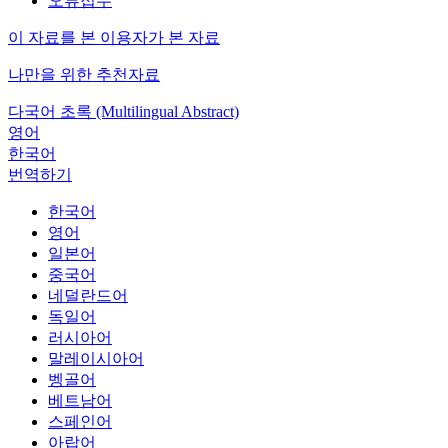
오류접수
이 자료를 본 이용자가 본 자료
나만을 위한 추천자료
다국어 초록 (Multilingual Abstract)
영어
한국어
번역하기
한국어
영어
일본어
중국어
네덜란드어
독일어
러시아어
말레이시아어
벵골어
베트남어
스페인어
아랍어