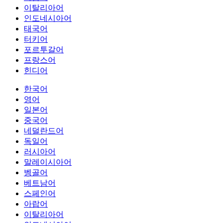
이탈리아어
인도네시아어
태국어
터키어
포르투갈어
프랑스어
힌디어
한국어
영어
일본어
중국어
네덜란드어
독일어
러시아어
말레이시아어
벵골어
베트남어
스페인어
아랍어
이탈리아어