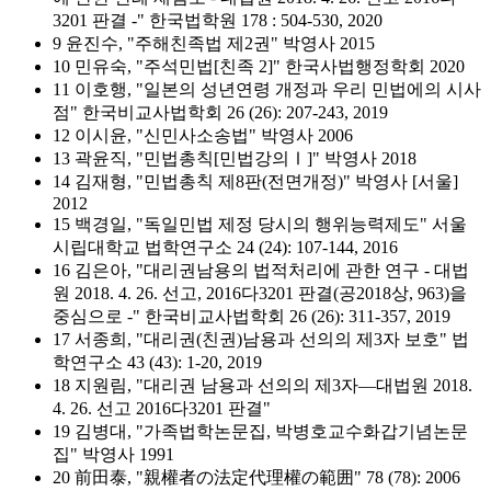
3201 판결 -" 한국법학원 178 : 504-530, 2020
9 윤진수, "주해친족법 제2권" 박영사 2015
10 민유숙, "주석민법[친족 2]" 한국사법행정학회 2020
11 이호행, "일본의 성년연령 개정과 우리 민법에의 시사
점" 한국비교사법학회 26 (26): 207-243, 2019
12 이시윤, "신민사소송법" 박영사 2006
13 곽윤직, "민법총칙[민법강의Ⅰ]" 박영사 2018
14 김재형, "민법총칙 제8판(전면개정)" 박영사 [서울]
2012
15 백경일, "독일민법 제정 당시의 행위능력제도" 서울
시립대학교 법학연구소 24 (24): 107-144, 2016
16 김은아, "대리권남용의 법적처리에 관한 연구 - 대법
원 2018. 4. 26. 선고, 2016다3201 판결(공2018상, 963)을
중심으로 -" 한국비교사법학회 26 (26): 311-357, 2019
17 서종희, "대리권(친권)남용과 선의의 제3자 보호" 법
학연구소 43 (43): 1-20, 2019
18 지원림, "대리권 남용과 선의의 제3자―대법원 2018.
4. 26. 선고 2016다3201 판결"
19 김병대, "가족법학논문집, 박병호교수화갑기념논문
집" 박영사 1991
20 前田泰, "親權者の法定代理權の範囲" 78 (78): 2006