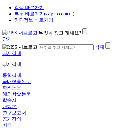
검색 바로가기
본문 바로가기(skip to content)
하단정보 바로가기
무엇을 찾고 계세요?
닫기
삭제
상세검색
상세검색
통합검색
국내학술논문
학위논문
해외학술논문
학술지
단행본
연구보고서
공개강의
버튼