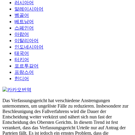
러시아어
말레이시아어
벵골어
베트남어
스페인어
아랍어
이탈리아어
인도네시아어
태국어
터키어
포르투갈어
프랑스어
힌디어
Das Verfassungsgericht hat verschiedene Anstrengungen
unternommen, um ungelöste Fälle zu reduzieren. Insbesondere zur
Beschleunigung des Fallverfahrens wird die Dauer der
Entscheidung weiter verkürzt und nähert sich nun fast der
Entscheidung des Obersten Gerichts. In diesem Trend ist fest
verankert, dass das Verfassungsgericht Urteile nur auf Antrag der
Parteien fällt. Es ist jedoch ein ernstes Problem, dass die