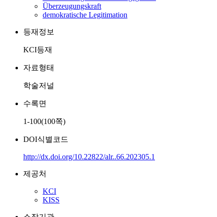
Überzeugungskraft
demokratische Legitimation
등재정보
KCI등재
자료형태
학술저널
수록면
1-100(100쪽)
DOI식별코드
http://dx.doi.org/10.22822/alr..66.202305.1
제공처
KCI
KISS
소장기관