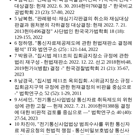
대상결정: 헌재 2022. 6. 30. 2014헌마760결정 -" 한국비교
공법학회 23 (23): 57-80, 2022
5 남복현, "판례평석: 재심기각판결의 취소와 재심대상
판결과 원처분의 각하결정 대상결정: 헌재 2022. 7. 21.
2013헌마496결정" 사단법인 한국국가법학회 18 (18):
129-155, 2022
6 정하명, "통신자료제공제도에 관한 헌법재판소 결정례
평석" IT와 법연구소 (25) : 121-144, 2022
7 박원규, "집시법 제11조의 집회금지장소 규정에 관한
법리 재구성 - 헌법재판소 2022. 12. 22. 선고 2018헌바48,
2019헌가1(병합) 결정 -" 한국경찰법학회 21 (21): 35-67,
2023
8 남경국, "집시법 제11조 옥외집회․시위금지장소 규정 -
집회금지구역 규정에 관한 헌재결정의 비판을 중심으로
-" 법학연구소 52 (52): 1-29, 2011
9 서세인, "전기통신사업법상 통신자료 취득제도의 위헌
성에 관한 고찰 — 헌재 2022. 7. 21. 2016헌마388등 결정
에 대한 비판적 검토를 중심으로 —" 법학연구소 40 (40):
27-54, 2023
10 차진아, "전기통신사업법상 범죄수사를 위한 통신자
료 제공요청의 헌법적 쟁점 - 통신비밀보호법상 통신사