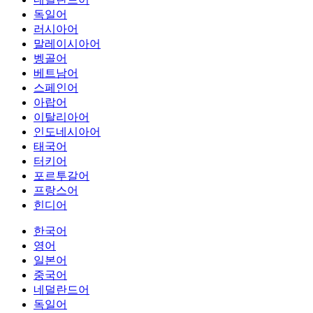
독일어
러시아어
말레이시아어
벵골어
베트남어
스페인어
아랍어
이탈리아어
인도네시아어
태국어
터키어
포르투갈어
프랑스어
힌디어
한국어
영어
일본어
중국어
네덜란드어
독일어