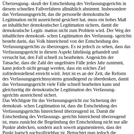
Überzeugung- skraft der Entscheidung des Verfassungsgerichts in
diesem schnellen Fallverfahren allmählich abnimmt. Insbesondere
das Verfassungsgericht, das die personelle demokratische
Legitimation nicht ausreichend gesichert hat, muss ein hohes Maß
an inhaltlicher demokratischer Legitimation sichern, damit die
demokratische Legiti- mation nicht zum Problem wird. Der Weg der
inhaltlichen demokrati- schen Legitimation des Verfassung- sgerichts
besteht darin, das Volk hinreichend von der Entscheidung des
Verfassungsgerichts zu überzeugen. Es ist jedoch zu sehen, dass das
Verfassungsgericht in diesem Aspekt fahrlässig gehandelt und
versucht hat, den Fall schnell zu bearbeiten. Angesichts der
Tatsache, dass die Zahl der ungelösten Fälle jedes Jahr zunimmt,
kann jedoch nicht gesagt werden, dass ein solches Ziel
zufriedenstellend erreicht wird. Jetzt ist es an der Zeit, die Reform
des Verfassungsgerichtssystems grundlegend zu überdenken, damit
das Verfassungsgericht viele Fälle schnell bearbeiten kann und
gleichzeitig die demokratische Legitimation des Verfassung-
sgerichts ausreichend sichert.
Das Wichtigste für das Verfassungsgericht zur Sicherung der
demokrati- schen Legitimation ist, dass die Entscheidung des
Verfassungsgerichts hinreichend überzeugend ist. Damit die
Entscheidung des Verfassungs- gerichts hinreichend überzeugend
ist, muss zunächst die Begründung der Entscheidung nicht nur alle
Punkte abdecken, sondern auch soweit argumentieren, dass der
Punkt logisch nachvollziehbar ist. Betrachtet man jedoch die