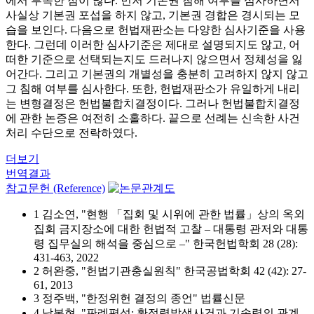
에서 부족한 점이 많다. 먼저 기본권 침해 여부를 심사하면서
사실상 기본권 포섭을 하지 않고, 기본권 경합은 경시되는 모
습을 보인다. 다음으로 헌법재판소는 다양한 심사기준을 사용
한다. 그런데 이러한 심사기준은 제대로 설명되지도 않고, 어
떠한 기준으로 선택되는지도 드러나지 않으면서 정체성을 잃
어간다. 그리고 기본권의 개별성을 충분히 고려하지 않지 않고
그 침해 여부를 심사한다. 또한, 헌법재판소가 유일하게 내리
는 변형결정은 헌법불합치결정이다. 그러나 헌법불합치결정
에 관한 논증은 여전히 소홀하다. 끝으로 선례는 신속한 사건
처리 수단으로 전락하였다.
더보기
번역결과
참고문헌 (Reference)
1 김소연, "현행 「집회 및 시위에 관한 법률」상의 옥외
집회 금지장소에 대한 헌법적 고찰 – 대통령 관저와 대통
령 집무실의 해석을 중심으로 –" 한국헌법학회 28 (28):
431-463, 2022
2 허완중, "헌법기관충실원칙" 한국공법학회 42 (42): 27-
61, 2013
3 정주백, "한정위헌 결정의 종언" 법률신문
4 남복현, "판례평석: 확정력발생사건과 기속력의 관계 -