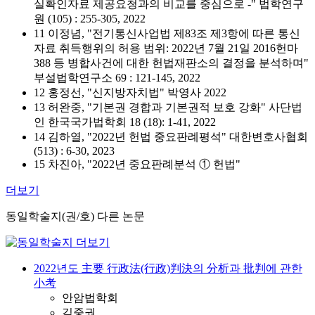
실확인자료 제공요청과의 비교를 중심으로 -" 법학연구
원 (105) : 255-305, 2022
11 이정념, "전기통신사업법 제83조 제3항에 따른 통신
자료 취득행위의 허용 범위: 2022년 7월 21일 2016헌마
388 등 병합사건에 대한 헌법재판소의 결정을 분석하며"
부설법학연구소 69 : 121-145, 2022
12 홍정선, "신지방자치법" 박영사 2022
13 허완중, "기본권 경합과 기본권적 보호 강화" 사단법
인 한국국가법학회 18 (18): 1-41, 2022
14 김하열, "2022년 헌법 중요판례평석" 대한변호사협회
(513) : 6-30, 2023
15 차진아, "2022년 중요판례분석 ① 헌법"
더보기
동일학술지(권/호) 다른 논문
2022년도 主要 行政法(行政)判決의 分析과 批判에 관한
小考
안암법학회
김중권