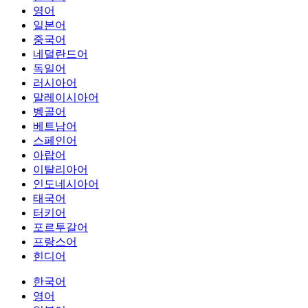
영어
일본어
중국어
네덜란드어
독일어
러시아어
말레이시아어
벵골어
베트남어
스페인어
아랍어
이탈리아어
인도네시아어
태국어
터키어
포르투갈어
프랑스어
힌디어
한국어
영어