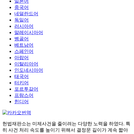
일본어
중국어
네덜란드어
독일어
러시아어
말레이시아어
벵골어
베트남어
스페인어
아랍어
이탈리아어
인도네시아어
태국어
터키어
포르투갈어
프랑스어
힌디어
헌법재판소는 미제사건을 줄이려는 다양한 노력을 하였다. 특
히 사건 처리 속도를 높이기 위해서 결정문 길이가 계속 짧아