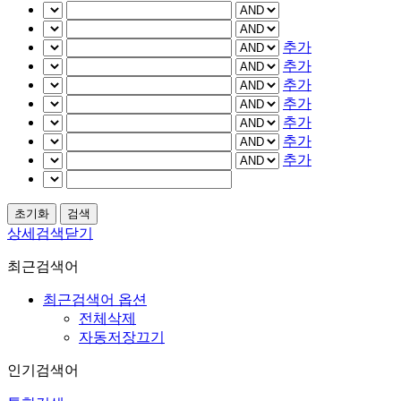
추가
추가
추가
추가
추가
추가
추가
상세검색닫기
최근검색어
최근검색어 옵션
전체삭제
자동저장끄기
인기검색어