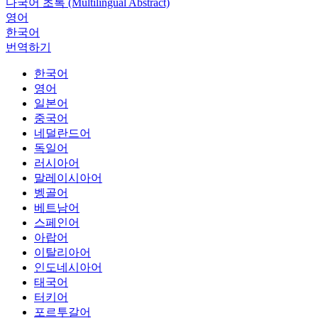
다국어 초록 (Multilingual Abstract)
영어
한국어
번역하기
한국어
영어
일본어
중국어
네덜란드어
독일어
러시아어
말레이시아어
벵골어
베트남어
스페인어
아랍어
이탈리아어
인도네시아어
태국어
터키어
포르투갈어