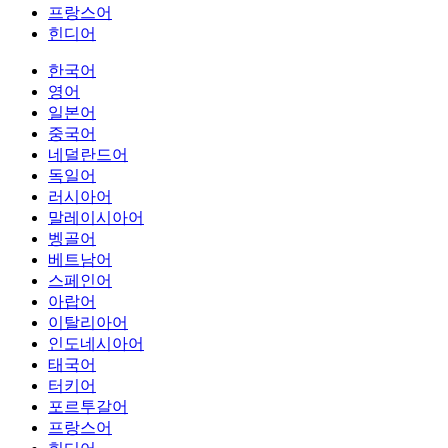
프랑스어
힌디어
한국어
영어
일본어
중국어
네덜란드어
독일어
러시아어
말레이시아어
벵골어
베트남어
스페인어
아랍어
이탈리아어
인도네시아어
태국어
터키어
포르투갈어
프랑스어