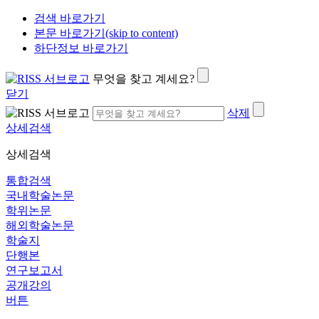
검색 바로가기
본문 바로가기(skip to content)
하단정보 바로가기
무엇을 찾고 계세요?
닫기
삭제
상세검색
상세검색
통합검색
국내학술논문
학위논문
해외학술논문
학술지
단행본
연구보고서
공개강의
버튼