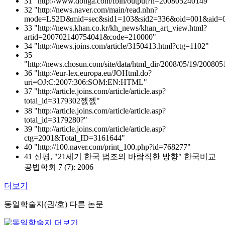
31 "http://www.donga.com/fbin/output?n=200805240149"
32 "http://news.naver.com/main/read.nhn?
mode=LS2D&mid=sec&sid1=103&sid2=336&oid=001&aid=
33 "http://news.khan.co.kr/kh_news/khan_art_view.html?
artid=200702140754041&code=210000"
34 "http://news.joins.com/article/3150413.html?ctg=1102"
35
"http://news.chosun.com/site/data/html_dir/2008/05/19/20080
36 "http://eur-lex.europa.eu/JOHtml.do?
uri=OJ:C:2007:306:SOM:EN:HTML"
37 "http://article.joins.com/article/article.asp?
total_id=3179302젨젨"
38 "http://article.joins.com/article/article.asp?
total_id=3179280?"
39 "http://article.joins.com/article/article.asp?
ctg=2001&Total_ID=3161644"
40 "http://100.naver.com/print_100.php?id=768277"
41 신평, "21세기 한국 법조의 바람직한 방향" 한국비교
공법학회 7 (7): 2006
더보기
동일학술지(권/호) 다른 논문