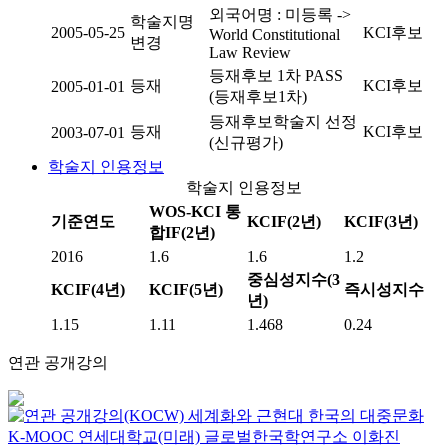
외국어명 : 미등록 ->
학술지명
2005-05-25
KCI후보
World Constitutional
변경
Law Review
등재후보 1차 PASS
등재
KCI후보
2005-01-01
(등재후보1차)
등재후보학술지 선정
등재
KCI후보
2003-07-01
(신규평가)
학술지 인용정보
학술지 인용정보
WOS-KCI 통
기준연도
KCIF(2년)
KCIF(3년)
합IF(2년)
2016
1.6
1.6
1.2
중심성지수(3
KCIF(4년)
KCIF(5년)
즉시성지수
년)
1.15
1.11
1.468
0.24
연관 공개강의
세계화와 근현대 한국의 대중문화
K-MOOC
연세대학교(미래) 글로벌한국학연구소 이화진