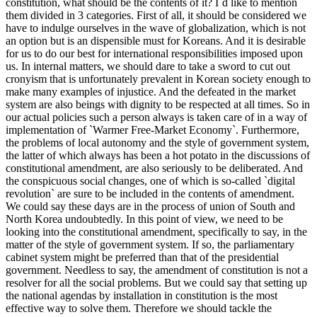
constitution, what should be the contents of it? I`d like to mention
them divided in 3 categories. First of all, it should be considered we
have to indulge ourselves in the wave of globalization, which is not
an option but is an dispensible must for Koreans. And it is desirable
for us to do our best for international responsibilities imposed upon
us. In internal matters, we should dare to take a sword to cut out
cronyism that is unfortunately prevalent in Korean society enough to
make many examples of injustice. And the defeated in the market
system are also beings with dignity to be respected at all times. So in
our actual policies such a person always is taken care of in a way of
implementation of `Warmer Free-Market Economy`. Furthermore,
the problems of local autonomy and the style of government system,
the latter of which always has been a hot potato in the discussions of
constitutional amendment, are also seriously to be deliberated. And
the conspicuous social changes, one of which is so-called `digital
revolution` are sure to be included in the contents of amendment.
We could say these days are in the process of union of South and
North Korea undoubtedly. In this point of view, we need to be
looking into the constitutional amendment, specifically to say, in the
matter of the style of government system. If so, the parliamentary
cabinet system might be preferred than that of the presidential
government. Needless to say, the amendment of constitution is not a
resolver for all the social problems. But we could say that setting up
the national agendas by installation in constitution is the most
effective way to solve them. Therefore we should tackle the