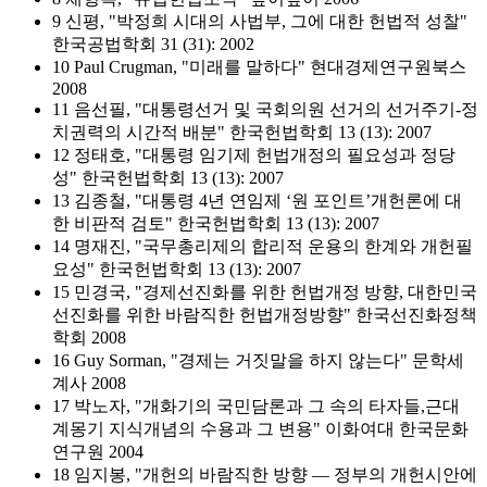
9 신평, "박정희 시대의 사법부, 그에 대한 헌법적 성찰"
한국공법학회 31 (31): 2002
10 Paul Crugman, "미래를 말하다" 현대경제연구원북스
2008
11 음선필, "대통령선거 및 국회의원 선거의 선거주기-정
치권력의 시간적 배분" 한국헌법학회 13 (13): 2007
12 정태호, "대통령 임기제 헌법개정의 필요성과 정당
성" 한국헌법학회 13 (13): 2007
13 김종철, "대통령 4년 연임제 ‘원 포인트’개헌론에 대
한 비판적 검토" 한국헌법학회 13 (13): 2007
14 명재진, "국무총리제의 합리적 운용의 한계와 개헌필
요성" 한국헌법학회 13 (13): 2007
15 민경국, "경제선진화를 위한 헌법개정 방향, 대한민국
선진화를 위한 바람직한 헌법개정방향" 한국선진화정책
학회 2008
16 Guy Sorman, "경제는 거짓말을 하지 않는다" 문학세
계사 2008
17 박노자, "개화기의 국민담론과 그 속의 타자들,근대
계몽기 지식개념의 수용과 그 변용" 이화여대 한국문화
연구원 2004
18 임지봉, "개헌의 바람직한 방향 ― 정부의 개헌시안에