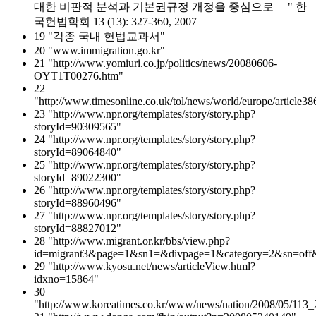
대한 비판적 분석과 기본권규정 개정을 중심으로 ―" 한
국헌법학회 13 (13): 327-360, 2007
19 "각종 국내 헌법교과서"
20 "www.immigration.go.kr"
21 "http://www.yomiuri.co.jp/politics/news/20080606-
OYT1T00276.htm"
22
"http://www.timesonline.co.uk/tol/news/world/europe/article3
23 "http://www.npr.org/templates/story/story.php?
storyId=90309565"
24 "http://www.npr.org/templates/story/story.php?
storyId=89064840"
25 "http://www.npr.org/templates/story/story.php?
storyId=89022300"
26 "http://www.npr.org/templates/story/story.php?
storyId=88960496"
27 "http://www.npr.org/templates/story/story.php?
storyId=88827012"
28 "http://www.migrant.or.kr/bbs/view.php?
id=migrant3&page=1&sn1=&divpage=1&category=2&sn=off
29 "http://www.kyosu.net/news/articleView.html?
idxno=15864"
30
"http://www.koreatimes.co.kr/www/news/nation/2008/05/113_