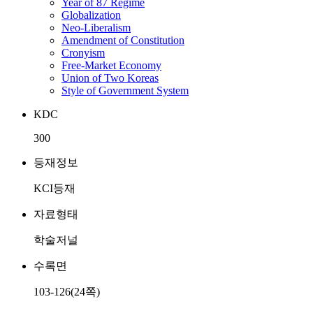
Year of 87 Regime
Globalization
Neo-Liberalism
Amendment of Constitution
Cronyism
Free-Market Economy
Union of Two Koreas
Style of Government System
KDC
300
등재정보
KCI등재
자료형태
학술저널
수록면
103-126(24쪽)