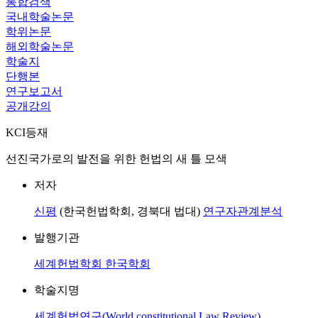
통합검색
국내학술논문
학위논문
해외학술논문
학술지
단행본
연구보고서
공개강의
KCI등재
선진국가로의 발전을 위한 헌법의 새 틀 모색
저자
신평
(한국헌법학회, 경북대 법대)
연구자관계분석
발행기관
세계헌법학회 한국학회
학술지명
세계헌법연구(World constitutional Law Review)