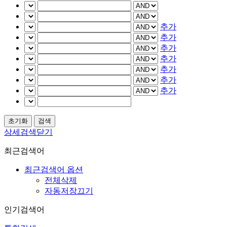
추가
추가
추가
추가
추가
추가
추가
상세검색닫기
최근검색어
최근검색어 옵션
전체삭제
자동저장끄기
인기검색어