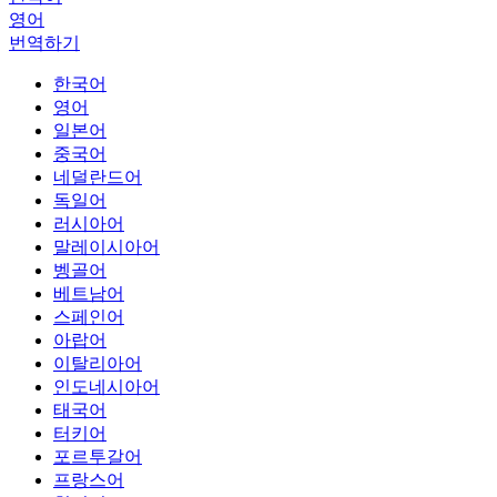
영어
번역하기
한국어
영어
일본어
중국어
네덜란드어
독일어
러시아어
말레이시아어
벵골어
베트남어
스페인어
아랍어
이탈리아어
인도네시아어
태국어
터키어
포르투갈어
프랑스어