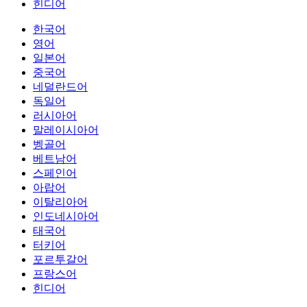
힌디어
한국어
영어
일본어
중국어
네덜란드어
독일어
러시아어
말레이시아어
벵골어
베트남어
스페인어
아랍어
이탈리아어
인도네시아어
태국어
터키어
포르투갈어
프랑스어
힌디어