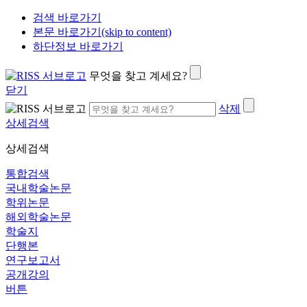
검색 바로가기
본문 바로가기(skip to content)
하단정보 바로가기
무엇을 찾고 계세요?
닫기
삭제
상세검색
상세검색
통합검색
국내학술논문
학위논문
해외학술논문
학술지
단행본
연구보고서
공개강의
버튼