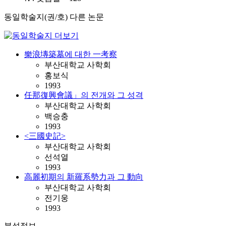
동일학술지(권/호) 다른 논문
樂浪塼築墓에 대한 一考察
부산대학교 사학회
홍보식
1993
任那復興會議」의 전개와 그 성격
부산대학교 사학회
백승충
1993
<三國史記>
부산대학교 사학회
선석열
1993
高麗初期의 新羅系勢力과 그 動向
부산대학교 사학회
전기웅
1993
분석정보