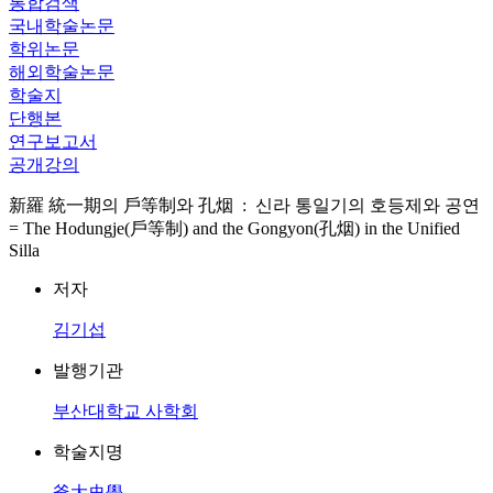
통합검색
국내학술논문
학위논문
해외학술논문
학술지
단행본
연구보고서
공개강의
新羅 統一期의 戶等制와 孔烟 : 신라 통일기의 호등제와 공연
= The Hodungje(戶等制) and the Gongyon(孔烟) in the Unified
Silla
저자
김기섭
발행기관
부산대학교 사학회
학술지명
釜大史學