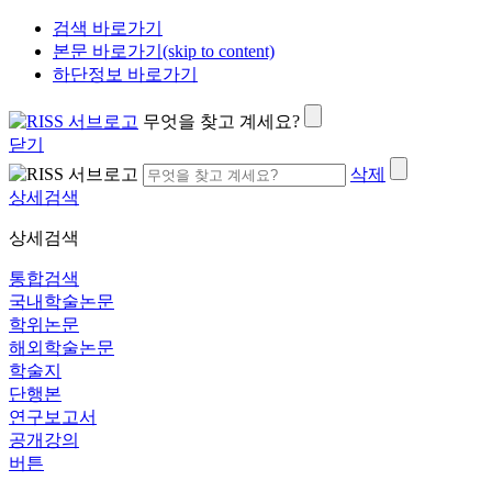
검색 바로가기
본문 바로가기(skip to content)
하단정보 바로가기
무엇을 찾고 계세요?
닫기
삭제
상세검색
상세검색
통합검색
국내학술논문
학위논문
해외학술논문
학술지
단행본
연구보고서
공개강의
버튼