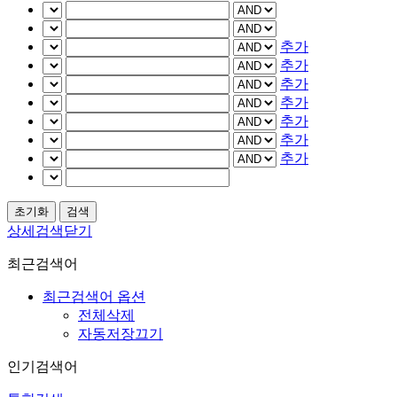
추가
추가
추가
추가
추가
추가
추가
상세검색닫기
최근검색어
최근검색어 옵션
전체삭제
자동저장끄기
인기검색어