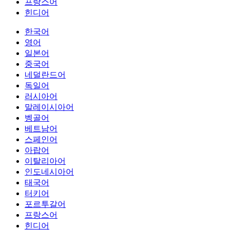
프랑스어
힌디어
한국어
영어
일본어
중국어
네덜란드어
독일어
러시아어
말레이시아어
벵골어
베트남어
스페인어
아랍어
이탈리아어
인도네시아어
태국어
터키어
포르투갈어
프랑스어
힌디어