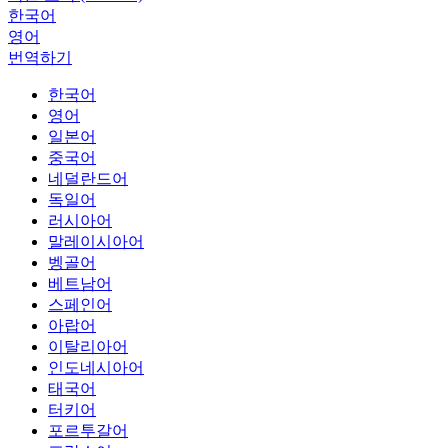
한국어
영어
번역하기
한국어
영어
일본어
중국어
네덜란드어
독일어
러시아어
말레이시아어
벵골어
베트남어
스페인어
아랍어
이탈리아어
인도네시아어
태국어
터키어
포르투갈어