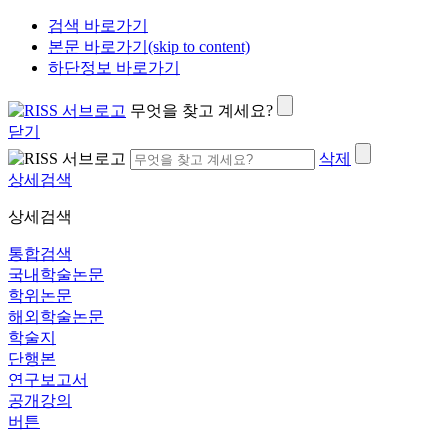
검색 바로가기
본문 바로가기(skip to content)
하단정보 바로가기
무엇을 찾고 계세요?
닫기
삭제
상세검색
상세검색
통합검색
국내학술논문
학위논문
해외학술논문
학술지
단행본
연구보고서
공개강의
버튼