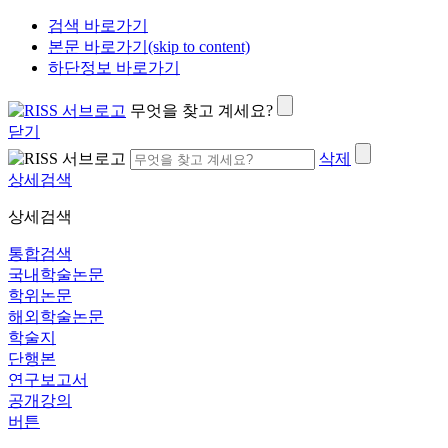
검색 바로가기
본문 바로가기(skip to content)
하단정보 바로가기
무엇을 찾고 계세요?
닫기
삭제
상세검색
상세검색
통합검색
국내학술논문
학위논문
해외학술논문
학술지
단행본
연구보고서
공개강의
버튼