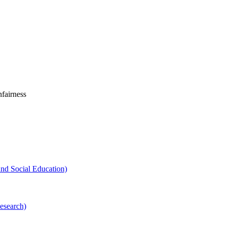
airness
Social Education)
search)