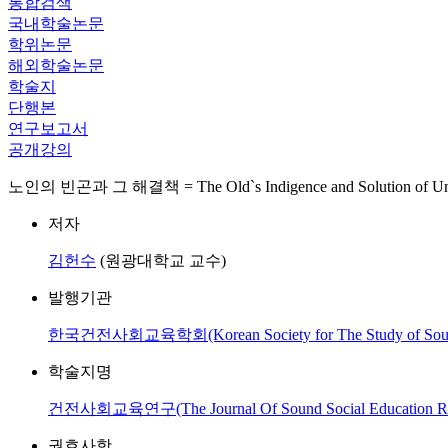
통합검색
국내학술논문
학위논문
해외학술논문
학술지
단행본
연구보고서
공개강의
노인의 빈곤과 그 해결책 = The Old`s Indigence and Solution of Unf
저자
김헌수
(원광대학교 교수)
발행기관
한국건전사회교육학회(Korean Society for The Study of Sound 
학술지명
건전사회교육연구(The Journal Of Sound Social Education Re
권호사항