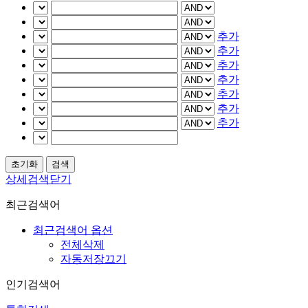
추가
추가
추가
추가
추가
추가
추가
상세검색닫기
최근검색어
최근검색어 옵션
전체삭제
자동저장끄기
인기검색어