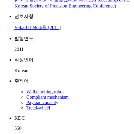
Korean Society of Precision Engineering Conference)
권호사항
Vol.2011 No.6월 [2011]
발행연도
2011
작성언어
Korean
주제어
Wall climbing robot
Compliant mechanism
Payload capacity
Tread-wheel
KDC
550