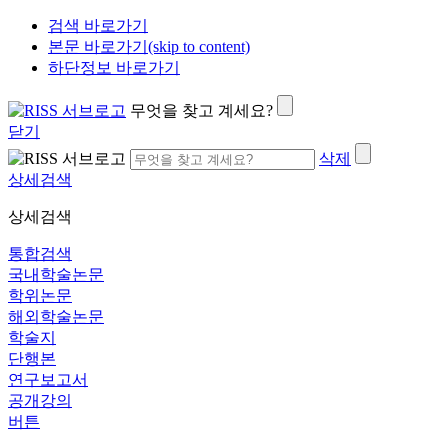
검색 바로가기
본문 바로가기(skip to content)
하단정보 바로가기
무엇을 찾고 계세요?
닫기
삭제
상세검색
상세검색
통합검색
국내학술논문
학위논문
해외학술논문
학술지
단행본
연구보고서
공개강의
버튼