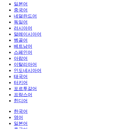
일본어
중국어
네덜란드어
독일어
러시아어
말레이시아어
벵골어
베트남어
스페인어
아랍어
이탈리아어
인도네시아어
태국어
터키어
포르투갈어
프랑스어
힌디어
한국어
영어
일본어