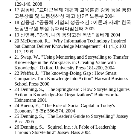
129-146, 2008
17 김동배, "교대근무제 개편과 교육훈련 강화 등을 통한
고용창출 및 노동생산성 제고 방안" 노동부 2004
18 김종걸, "공동체 기업의 성공조건 : 이론과 사례" 한국
노동연구원 부설 뉴패러다임센터 2005
19 신영복, "강의, 나의 동양고전 독법" 돌베개 2004
20 McDermott, R., "Why Information Technology Inspired
but Cannot Deliver Knowledge Management" 41 (41): 103-
117, 1999
21 Swap, W., "Using Mentoring and Storytelling to Transfer
Knowledge in the Workplace. in: Creating Value with
Knowledge" Oxford University Press 181-200, 2004
22 Pfeffer, J., "The knowing-Doing Gap : How Smart
Companies Turn Knowledge into Action" Harvard Business
School Press 2000
23 Denning, S., "The Springboard : How Storytelling Ignites
Action in Knowledge-Era Organizations" Butterworth-
Heinemann 2001
24 Bueno, E., "The Role of Social Capital in Today's
Economy" 5 (5): 556-574, 2004
25 Denning, S., "The Leader's Guide to Storytelling" Jossey-
Bass 2005
26 Denning, S., "Squirrel Inc. : A Fable of Leadership
Through Storytelling" Jossey-Bass 2004