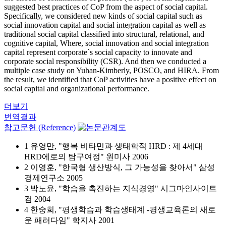
suggested best practices of CoP from the aspect of social capital.
Specifically, we considered new kinds of social capital such as
social innovation capital and social integration capital as well as
traditional social capital classified into structural, relational, and
cognitive capital, Where, social innovation and social integration
capital represent corporate`s social capacity to innovate and
corporate social responsibility (CSR). And then we conducted a
multiple case study on Yuhan-Kimberly, POSCO, and HIRA. From
the result, we identified that CoP activities have a positive effect on
social capital and organizational performance.
더보기
번역결과
참고문헌 (Reference)
1 유영만, "행복 비타민과 생태학적 HRD : 제 4세대
HRD에로의 탐구여정" 원미사 2006
2 이영훈, "한국형 생산방식, 그 가능성을 찾아서" 삼성
경제연구소 2005
3 박노윤, "학습을 촉진하는 지식경영" 시그마인사이트
컴 2004
4 한숭희, "평생학습과 학습생태계 -평생교육론의 새로
운 패러다임" 학지사 2001