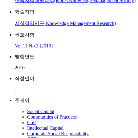
한국지식경영학회(Korea Knowledge Management Society)
학술지명
지식경영연구(Knowledge Management Research)
권호사항
Vol.11 No.3 [2010]
발행연도
2010
작성언어
-
주제어
Social Capital
Communities of Practices
CoP
Intellectual Capital
Corporate Social Responsibility