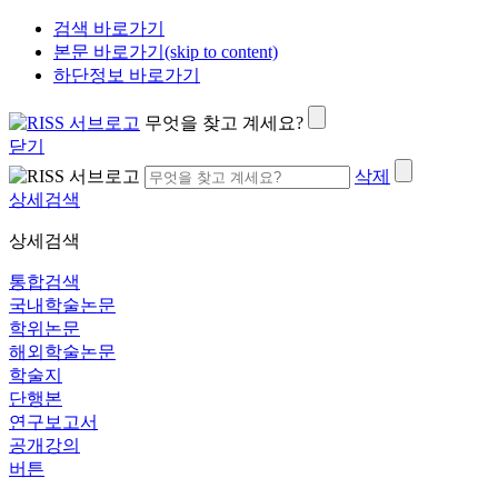
검색 바로가기
본문 바로가기(skip to content)
하단정보 바로가기
무엇을 찾고 계세요?
닫기
삭제
상세검색
상세검색
통합검색
국내학술논문
학위논문
해외학술논문
학술지
단행본
연구보고서
공개강의
버튼