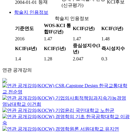
등재
KCI후보
2004-01-01
(신규평가)
학술지 인용정보
학술지 인용정보
WOS-KCI 통
기준연도
KCIF(2년)
KCIF(3년)
합IF(2년)
2016
1.47
1.47
1.48
중심성지수(3
KCIF(4년)
KCIF(5년)
즉시성지수
년)
1.4
1.28
2.047
0.3
연관 공개강의
CSR-Capstone Design
한국교통대학
교
전순영
기업의사회적책임과지속가능경영
영남대학교
이건희
기업윤리
국민대학교
노한균
경영학의 기초
한국공학대학교
이광
숙
경영학원론
서원대학교
유지연