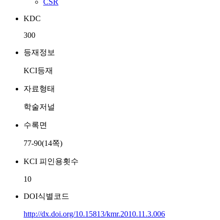
CSR
KDC
300
등재정보
KCI등재
자료형태
학술저널
수록면
77-90(14쪽)
KCI 피인용횟수
10
DOI식별코드
http://dx.doi.org/10.15813/kmr.2010.11.3.006