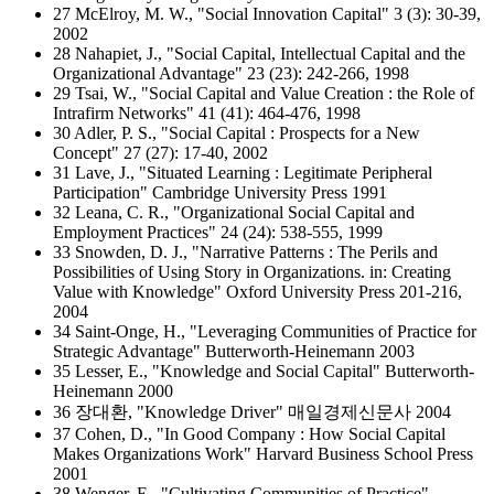
27 McElroy, M. W., "Social Innovation Capital" 3 (3): 30-39,
2002
28 Nahapiet, J., "Social Capital, Intellectual Capital and the
Organizational Advantage" 23 (23): 242-266, 1998
29 Tsai, W., "Social Capital and Value Creation : the Role of
Intrafirm Networks" 41 (41): 464-476, 1998
30 Adler, P. S., "Social Capital : Prospects for a New
Concept" 27 (27): 17-40, 2002
31 Lave, J., "Situated Learning : Legitimate Peripheral
Participation" Cambridge University Press 1991
32 Leana, C. R., "Organizational Social Capital and
Employment Practices" 24 (24): 538-555, 1999
33 Snowden, D. J., "Narrative Patterns : The Perils and
Possibilities of Using Story in Organizations. in: Creating
Value with Knowledge" Oxford University Press 201-216,
2004
34 Saint-Onge, H., "Leveraging Communities of Practice for
Strategic Advantage" Butterworth-Heinemann 2003
35 Lesser, E., "Knowledge and Social Capital" Butterworth-
Heinemann 2000
36 장대환, "Knowledge Driver" 매일경제신문사 2004
37 Cohen, D., "In Good Company : How Social Capital
Makes Organizations Work" Harvard Business School Press
2001
38 Wenger, E., "Cultivating Communities of Practice"