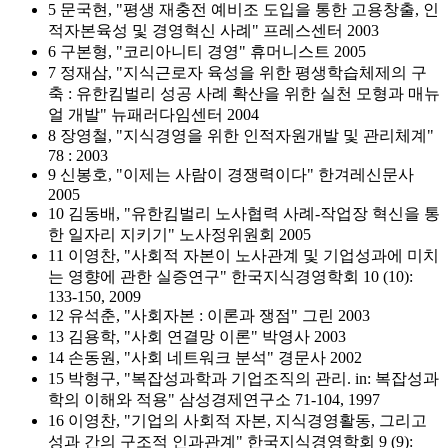
5 문국현, "평생 재충전 예비조 도입을 통한 고용창출, 인
적자본육성 및 경영혁신 사례" 프레스센터 2003
6 구본형, "코리아니티 경영" 휴머니스트 2005
7 정재삼, "지식근로자 육성을 위한 평생학습체제의 구
축 : 유한킴벌리 성공 사례 확산을 위한 실천 모형과 매뉴
얼 개발" 뉴패러다임센터 2004
8 장영철, "지식경영을 위한 인적자원개발 및 관리체계"
78 : 2003
9 신봉호, "이제는 사람이 경쟁력이다" 한겨레신문사
2005
10 김동배, "유한킴벌리 노사협력 사례-작업장 혁신을 통
한 일자리 지키기" 노사정위원회 2005
11 이영찬, "사회적 자본이 노사관계 및 기업성과에 미치
는 영향에 관한 실증연구" 한국지식경영학회 10 (10):
133-150, 2009
12 유석춘, "사회자본 : 이론과 쟁점" 그린 2003
13 김용학, "사회 연결망 이론" 박영사 2003
14 손동원, "사회 네트워크 분석" 경문사 2002
15 박형구, "복잡성과학과 기업조직의 관리. in: 복잡성과
학의 이해와 적용" 삼성경제연구소 71-104, 1997
16 이영찬, "기업의 사회적 자본, 지식경영활동, 그리고
성과 간의 구조적 인과관계" 한국지식경영학회 9 (9):