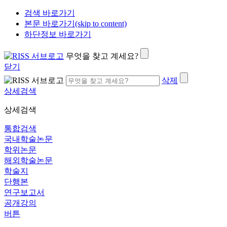
검색 바로가기
본문 바로가기(skip to content)
하단정보 바로가기
무엇을 찾고 계세요?
닫기
삭제
상세검색
상세검색
통합검색
국내학술논문
학위논문
해외학술논문
학술지
단행본
연구보고서
공개강의
버튼