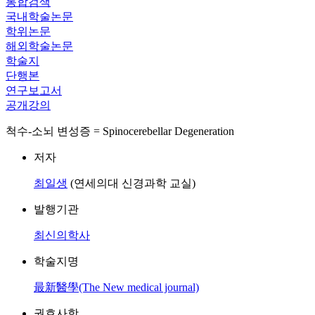
통합검색
국내학술논문
학위논문
해외학술논문
학술지
단행본
연구보고서
공개강의
척수-소뇌 변성증 = Spinocerebellar Degeneration
저자
최일생
(연세의대 신경과학 교실)
발행기관
최신의학사
학술지명
最新醫學(The New medical journal)
권호사항