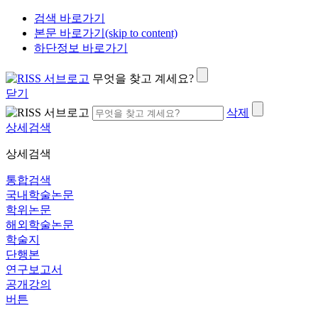
검색 바로가기
본문 바로가기(skip to content)
하단정보 바로가기
무엇을 찾고 계세요?
닫기
삭제
상세검색
상세검색
통합검색
국내학술논문
학위논문
해외학술논문
학술지
단행본
연구보고서
공개강의
버튼