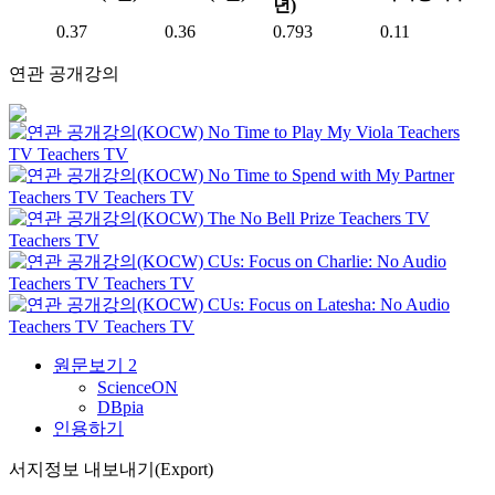
년)
0.37
0.36
0.793
0.11
연관 공개강의
No Time to Play My Viola
Teachers
TV
Teachers TV
No Time to Spend with My Partner
Teachers TV
Teachers TV
The No Bell Prize
Teachers TV
Teachers TV
CUs: Focus on Charlie: No Audio
Teachers TV
Teachers TV
CUs: Focus on Latesha: No Audio
Teachers TV
Teachers TV
원문보기
2
ScienceON
DBpia
인용하기
서지정보 내보내기(Export)