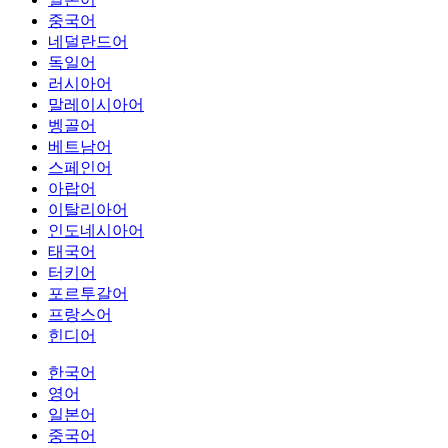
중국어
네덜란드어
독일어
러시아어
말레이시아어
벵골어
베트남어
스페인어
아랍어
이탈리아어
인도네시아어
태국어
터키어
포르투갈어
프랑스어
힌디어
한국어
영어
일본어
중국어