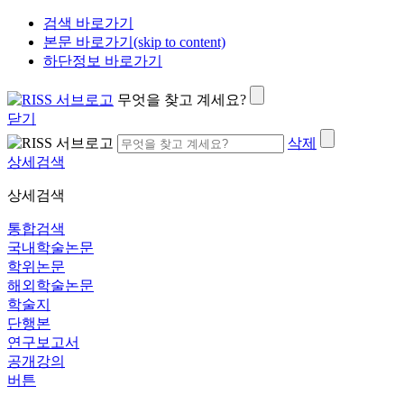
검색 바로가기
본문 바로가기(skip to content)
하단정보 바로가기
무엇을 찾고 계세요?
닫기
삭제
상세검색
상세검색
통합검색
국내학술논문
학위논문
해외학술논문
학술지
단행본
연구보고서
공개강의
버튼