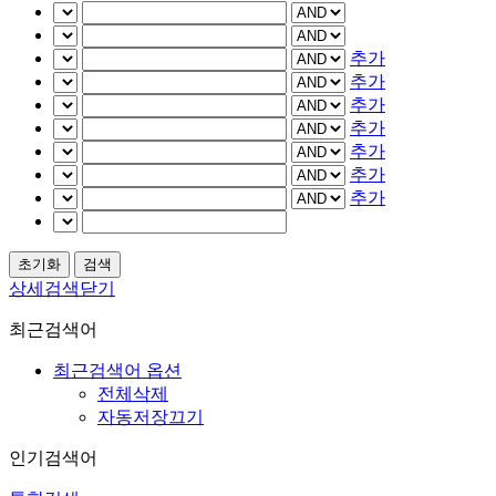
추가
추가
추가
추가
추가
추가
추가
상세검색닫기
최근검색어
최근검색어 옵션
전체삭제
자동저장끄기
인기검색어