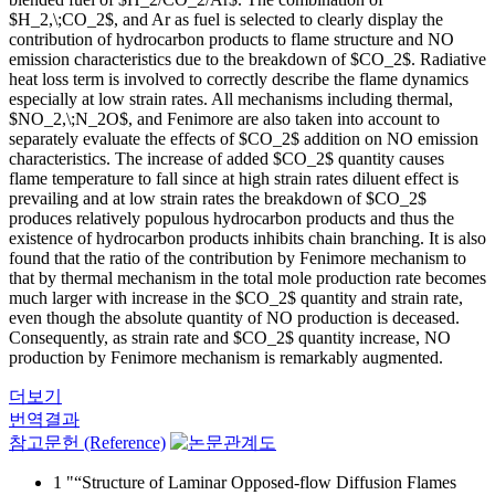
$H_2,\;CO_2$, and Ar as fuel is selected to clearly display the
contribution of hydrocarbon products to flame structure and NO
emission characteristics due to the breakdown of $CO_2$. Radiative
heat loss term is involved to correctly describe the flame dynamics
especially at low strain rates. All mechanisms including thermal,
$NO_2,\;N_2O$, and Fenimore are also taken into account to
separately evaluate the effects of $CO_2$ addition on NO emission
characteristics. The increase of added $CO_2$ quantity causes
flame temperature to fall since at high strain rates diluent effect is
prevailing and at low strain rates the breakdown of $CO_2$
produces relatively populous hydrocarbon products and thus the
existence of hydrocarbon products inhibits chain branching. It is also
found that the ratio of the contribution by Fenimore mechanism to
that by thermal mechanism in the total mole production rate becomes
much larger with increase in the $CO_2$ quantity and strain rate,
even though the absolute quantity of NO production is deceased.
Consequently, as strain rate and $CO_2$ quantity increase, NO
production by Fenimore mechanism is remarkably augmented.
더보기
번역결과
참고문헌 (Reference)
1 "“Structure of Laminar Opposed-flow Diffusion Flames