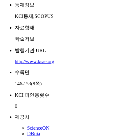
등재정보
KCI등재,SCOPUS
자료형태
학술저널
발행기관 URL
http://www.ksae.org
수록면
146-153(8쪽)
KCI 피인용횟수
0
제공처
ScienceON
DBpia