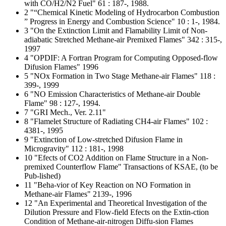
with CO/H2/N2 Fuel" 61 : 187-, 1988.
2 "“Chemical Kinetic Modeling of Hydrocarbon Combustion
” Progress in Energy and Combustion Science" 10 : 1-, 1984.
3 "On the Extinction Limit and Flamability Limit of Non-
adiabatic Stretched Methane-air Premixed Flames" 342 : 315-,
1997
4 "OPDIF: A Fortran Program for Computing Opposed-flow
Difusion Flames" 1996
5 "NOx Formation in Two Stage Methane-air Flames" 118 :
399-, 1999
6 "NO Emission Characteristics of Methane-air Double
Flame" 98 : 127-, 1994.
7 "GRI Mech., Ver. 2.11"
8 "Flamelet Structure of Radiating CH4-air Flames" 102 :
4381-, 1995
9 "Extinction of Low-stretched Difusion Flame in
Microgravity" 112 : 181-, 1998
10 "Efects of CO2 Addition on Flame Structure in a Non-
premixed Counterflow Flame" Transactions of KSAE, (to be
Pub-lished)
11 "Beha-vior of Key Reaction on NO Formation in
Methane-air Flames" 2139-, 1996
12 "An Experimental and Theoretical Investigation of the
Dilution Pressure and Flow-field Efects on the Extin-ction
Condition of Methane-air-nitrogen Diffu-sion Flames