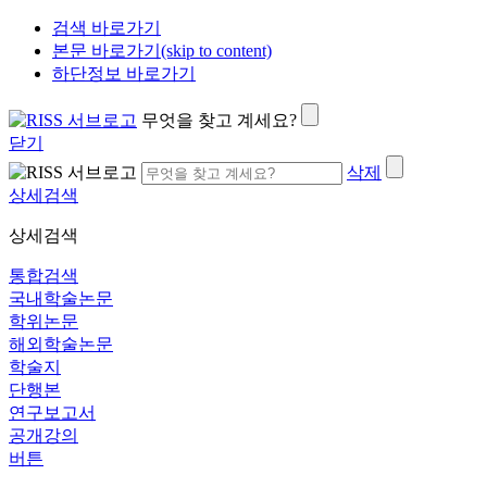
검색 바로가기
본문 바로가기(skip to content)
하단정보 바로가기
무엇을 찾고 계세요?
닫기
삭제
상세검색
상세검색
통합검색
국내학술논문
학위논문
해외학술논문
학술지
단행본
연구보고서
공개강의
버튼