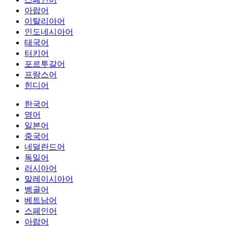
아랍어
이탈리아어
인도네시아어
태국어
터키어
포르투갈어
프랑스어
힌디어
한국어
영어
일본어
중국어
네덜란드어
독일어
러시아어
말레이시아어
벵골어
베트남어
스페인어
아랍어