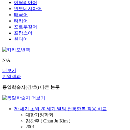
이탈리아어
인도네시아어
태국어
터키어
포르투갈어
프랑스어
힌디어
N/A
더보기
번역결과
동일학술지(권/호) 다른 논문
20 세기 초와 20 세기 말의 전통한복 착용 비교
대한가정학회
김찬주 ( Chan Ju Kim )
2001