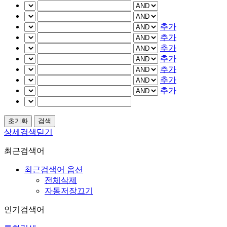
추가
추가
추가
추가
추가
추가
추가
상세검색닫기
최근검색어
최근검색어 옵션
전체삭제
자동저장끄기
인기검색어