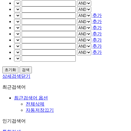
추가
추가
추가
추가
추가
추가
추가
상세검색닫기
최근검색어
최근검색어 옵션
전체삭제
자동저장끄기
인기검색어