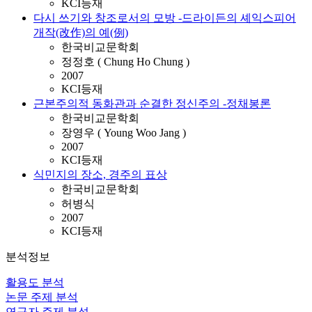
KCI등재
다시 쓰기와 창조로서의 모방 -드라이든의 셰익스피어
개작(改作)의 예(例)
한국비교문학회
정정호 ( Chung Ho Chung )
2007
KCI등재
근본주의적 동화관과 순결한 정신주의 -정채봉론
한국비교문학회
장영우 ( Young Woo Jang )
2007
KCI등재
식민지의 장소, 경주의 표상
한국비교문학회
허병식
2007
KCI등재
분석정보
활용도 분석
논문 주제 분석
연구자 주제 분석