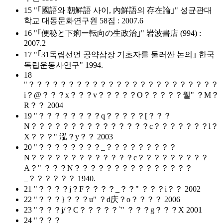
15 "｢國語와 朝鮮語 사이, 內鮮語의 存在論｣" 성균관대
학교 대동문화연구원 58집 : 2007.6
16 "｢便秘と下痢ー転向の生政治｣" 岩波書店 (994) :
2007.2
17 "｢31독립선언 공약삼장 기초자를 둘러싼 논의｣ 한국
독립운동사연구" 1994.
18
"？？？？？？？？？？？？？？？？？？？？？？？？
i？@？？？x？？？v？？？？？O？？？？？웰" ？M？
R？？ 2004
19 "？？？？？？？？q？？？？？[？？？
N？？？？？？？？？？？？？？？c？？？？？？？l？
X？？？" 泓？y？？ 2003
20 "？？？？？？？？_？？？？？？？？？
N？？？？？？？？？？？？？c？？？？？？？？？
A？" ？？？N？？？？？？？？？？？？？？？
_？？？？？？ 1940.
21 "？？？？j？F？？？？_？？" ？？？i？？ 2002
22 "？？？}？？？u" ？d庆？o？？？？ 2006
23 "？？？j/？C？？？？？`" ？？？g？？？X 2001
24 "？？？