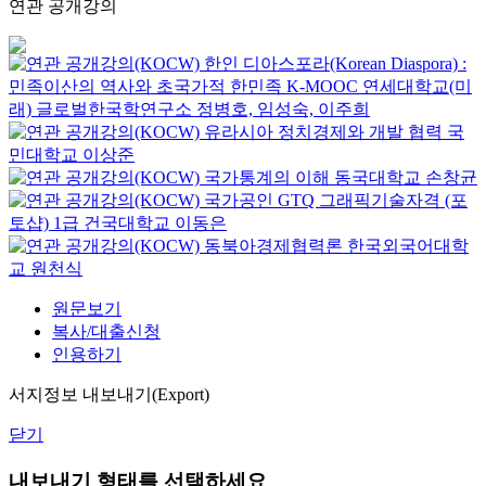
연관 공개강의
한인 디아스포라(Korean Diaspora) :
민족이산의 역사와 초국가적 한민족
K-MOOC
연세대학교(미
래) 글로벌한국학연구소 정병호, 임성숙, 이주희
유라시아 정치경제와 개발 협력
국
민대학교
이상준
국가통계의 이해
동국대학교
손창균
국가공인 GTQ 그래픽기술자격 (포
토샵) 1급
건국대학교
이동은
동북아경제협력론
한국외국어대학
교
원천식
원문보기
복사/대출신청
인용하기
서지정보 내보내기(Export)
닫기
내보내기 형태를 선택하세요