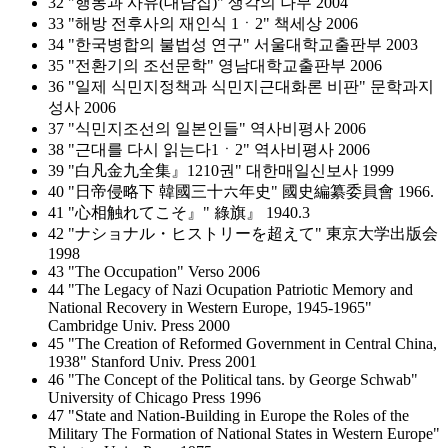
32 "행동과 사유(대담집)" 생각의 나무 2004
33 "해방 전후사의 재인식 1ㆍ2" 책세상 2006
34 "한국병합의 불법성 연구" 서울대학교출판부 2003
35 "전환기의 조선문학" 영남대학교출판부 2006
36 "일제 식민지정책과 식민지근대화론 비판" 문학과지
성사 2006
37 "식민지조선의 일본인들" 역사비평사 2006
38 "근대를 다시 읽는다1ㆍ2" 역사비평사 2006
39 "白凡金九全集』1210권" 대한매일신보사 1999
40 "日帝侵略下 韓國三十六年史" 國史編纂委員會 1966.
41 "心相触れてこそ』" 綠旗』 1940.3
42 "ナショナル・ヒストリーを超えて" 東京大学出版会
1998
43 "The Occupation" Verso 2006
44 "The Legacy of Nazi Ocupation Patriotic Memory and
National Recovery in Western Europe, 1945-1965"
Cambridge Univ. Press 2000
45 "The Creation of Reformed Government in Central China,
1938" Stanford Univ. Press 2001
46 "The Concept of the Political tans. by George Schwab"
University of Chicago Press 1996
47 "State and Nation-Building in Europe the Roles of the
Military The Formation of National States in Western Europe"