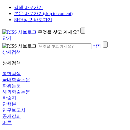
검색 바로가기
본문 바로가기(skip to content)
하단정보 바로가기
무엇을 찾고 계세요?
닫기
삭제
상세검색
상세검색
통합검색
국내학술논문
학위논문
해외학술논문
학술지
단행본
연구보고서
공개강의
버튼