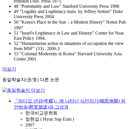
Prinston Univ. Press 1975.
48 "Potentiality and Law" Stanford University Press 1998
49 "Legality and Legitimacy trans. by Jeffrey Seitzer" Duke
University Press 2004
50 "Korea's Place in the Sun：a Modern History" Noton Pub
1997
51 "Israel's Legitimacy in Law and History" Center for Near
East Policy 1994.
52 "Humanitarian action in situations of occupation the view
from MSF" (33) : 2006.3
53 "Colonial Modernity in Korea" Harvard University Asia
Center 2001
더보기
동일학술지(권/호) 다른 논문
『라디오 년감(年鑑)』에 나타난 식민지기(植民地期) 위
안방송(慰安放送)과 그성격
한국비교문학회
엄현섭 ( Hyun Sup Eum )
2007