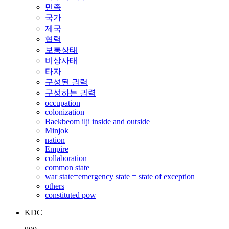
민족
국가
제국
협력
보통상태
비상사태
타자
구성된 권력
구성하는 권력
occupation
colonization
Baekbeom ilji inside and outside
Minjok
nation
Empire
collaboration
common state
war state=emergency state = state of exception
others
constituted pow
KDC