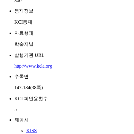
800
등재정보
KCI등재
자료형태
학술저널
발행기관 URL
http://www.kcla.org
수록면
147-184(38쪽)
KCI 피인용횟수
5
제공처
KISS