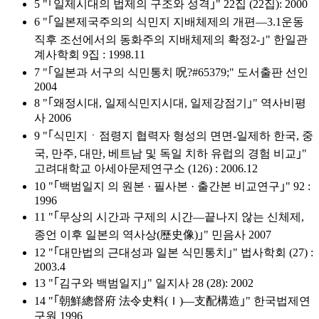
5 "｢일제시대의 법제의 구조와 성격｣" 22집 (22집): 2000
6 "｢일본제국주의의 식민지 지배체제의 개편―3.1운동
직후 조선에서의 동화주의 지배체제의 확정2-｣" 한일관
계사학회 9집 : 1998.11
7 "｢일본과 서구의 식민통치 呪?#65379;" 도서출판 선인
2004
8 "｢왜정시대, 일제식민지시대, 일제강점기｣" 역사비평
사 2006
9 "｢식민지ㆍ점령지 협력자 형성의 면면-일제하 한국, 중
국, 만주, 대만, 베트남 및 독일 치하 유럽의 경험 비교｣"
고려대학교 아세아문제연구소 (126) : 2006.12
10 "｢백범일지 의 원본 · 필사본 · 출간본 비교연구｣" 92 :
1996
11 "｢무상의 시간과 구제의 시간―끝나지 않는 신체제,
종언 이후 일본의 역사상(歷史像)｣" 민음사 2007
12 "｢대만법의 근대성과 일본 식민통치｣" 법사학회 (27) :
2003.4
13 "｢김구와 백범일지｣" 일지사 28 (28): 2002
14 "｢朝鮮總督府 法令史料(Ｉ)―支配構造｣" 한국법제연
구원 1996