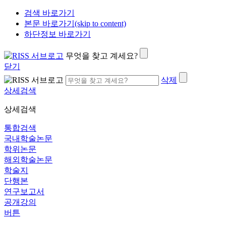
검색 바로가기
본문 바로가기(skip to content)
하단정보 바로가기
무엇을 찾고 계세요?
닫기
삭제
상세검색
상세검색
통합검색
국내학술논문
학위논문
해외학술논문
학술지
단행본
연구보고서
공개강의
버튼