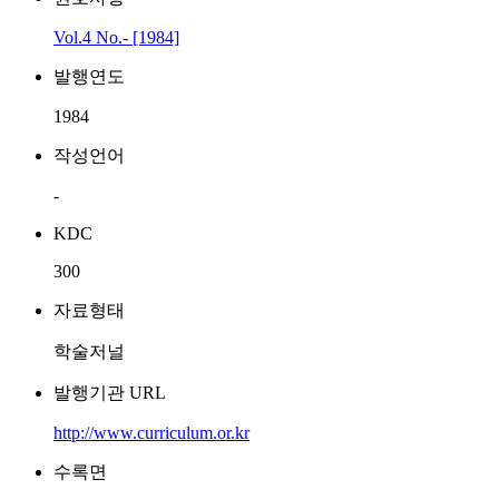
Vol.4 No.- [1984]
발행연도
1984
작성언어
-
KDC
300
자료형태
학술저널
발행기관 URL
http://www.curriculum.or.kr
수록면