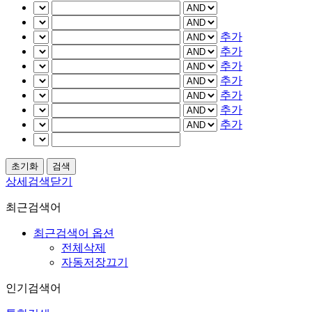
추가
추가
추가
추가
추가
추가
추가
상세검색닫기
최근검색어
최근검색어 옵션
전체삭제
자동저장끄기
인기검색어