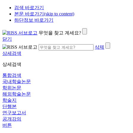
검색 바로가기
본문 바로가기(skip to content)
하단정보 바로가기
무엇을 찾고 계세요?
닫기
삭제
상세검색
상세검색
통합검색
국내학술논문
학위논문
해외학술논문
학술지
단행본
연구보고서
공개강의
버튼