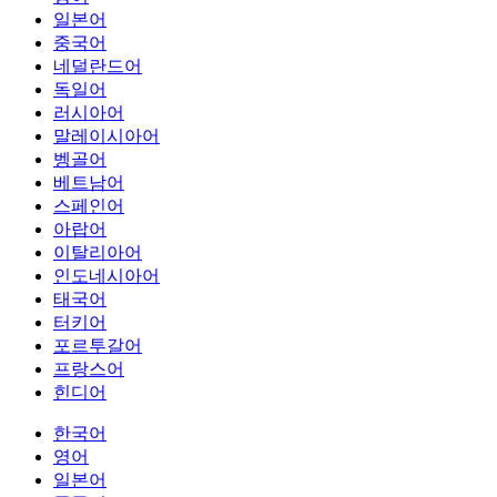
일본어
중국어
네덜란드어
독일어
러시아어
말레이시아어
벵골어
베트남어
스페인어
아랍어
이탈리아어
인도네시아어
태국어
터키어
포르투갈어
프랑스어
힌디어
한국어
영어
일본어