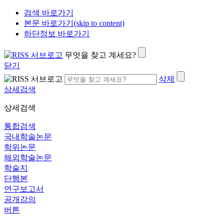
검색 바로가기
본문 바로가기(skip to content)
하단정보 바로가기
무엇을 찾고 계세요?
닫기
삭제
상세검색
상세검색
통합검색
국내학술논문
학위논문
해외학술논문
학술지
단행본
연구보고서
공개강의
버튼