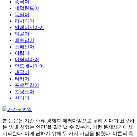
중국어
네덜란드어
독일어
러시아어
말레이시아어
벵골어
베트남어
스페인어
아랍어
이탈리아어
인도네시아어
태국어
터키어
포르투갈어
프랑스어
힌디어
본 논문은 기존 주류 경제학 패러다임으로 우리 시대가 요구하
는 ‘사회성있는 인간’을 길러낼 수 있는가, 이런 문제제기에서
시작한다. 이에 답하기 위해 두 가지 사실을 밝혔다. 이론적 측