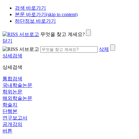
검색 바로가기
본문 바로가기(skip to content)
하단정보 바로가기
무엇을 찾고 계세요?
닫기
삭제
상세검색
상세검색
통합검색
국내학술논문
학위논문
해외학술논문
학술지
단행본
연구보고서
공개강의
버튼