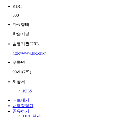
KDC
500
자료형태
학술저널
발행기관 URL
http://www.kic.or.kr
수록면
90-91(2쪽)
제공처
KISS
내보내기
내책장담기
공유하기
URL 복사