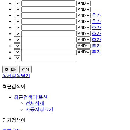
추가
추가
추가
추가
추가
추가
추가
상세검색닫기
최근검색어
최근검색어 옵션
전체삭제
자동저장끄기
인기검색어