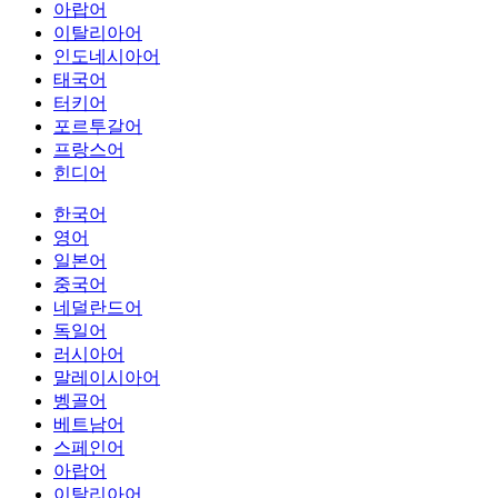
아랍어
이탈리아어
인도네시아어
태국어
터키어
포르투갈어
프랑스어
힌디어
한국어
영어
일본어
중국어
네덜란드어
독일어
러시아어
말레이시아어
벵골어
베트남어
스페인어
아랍어
이탈리아어