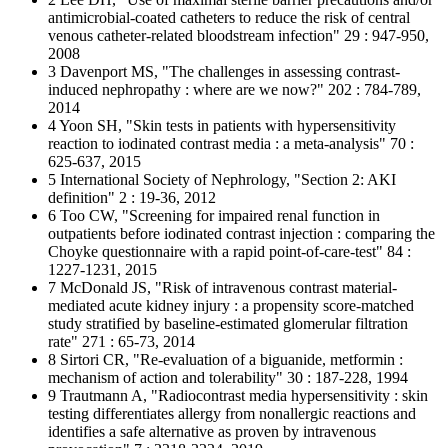
antimicrobial-coated catheters to reduce the risk of central
venous catheter-related bloodstream infection" 29 : 947-950,
2008
3 Davenport MS, "The challenges in assessing contrast-
induced nephropathy : where are we now?" 202 : 784-789,
2014
4 Yoon SH, "Skin tests in patients with hypersensitivity
reaction to iodinated contrast media : a meta-analysis" 70 :
625-637, 2015
5 International Society of Nephrology, "Section 2: AKI
definition" 2 : 19-36, 2012
6 Too CW, "Screening for impaired renal function in
outpatients before iodinated contrast injection : comparing the
Choyke questionnaire with a rapid point-of-care-test" 84 :
1227-1231, 2015
7 McDonald JS, "Risk of intravenous contrast material-
mediated acute kidney injury : a propensity score-matched
study stratified by baseline-estimated glomerular filtration
rate" 271 : 65-73, 2014
8 Sirtori CR, "Re-evaluation of a biguanide, metformin :
mechanism of action and tolerability" 30 : 187-228, 1994
9 Trautmann A, "Radiocontrast media hypersensitivity : skin
testing differentiates allergy from nonallergic reactions and
identifies a safe alternative as proven by intravenous