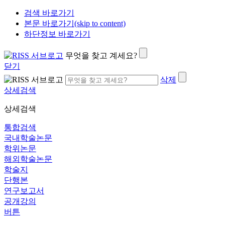
검색 바로가기
본문 바로가기(skip to content)
하단정보 바로가기
무엇을 찾고 계세요?
닫기
삭제
상세검색
상세검색
통합검색
국내학술논문
학위논문
해외학술논문
학술지
단행본
연구보고서
공개강의
버튼