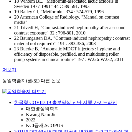
18 Wiholm BE, "Metformin-associated lactic acidosis in
Sweden 1977-1991" 44 : 589-591, 1993
19 Bailey CJ, "Metformin" 334 : 574-579, 1996
20 American College of Radiology, "Manual on contrast
media"
21 Trivedi H, "Contrast-induced nephropathy after a second
contrast exposure" 32 : 796-801, 2010
22 Baumgarten DA, "Contrast-induced nephropathy : contrast
material not required?" 191 : 383-386, 2008
23 Buerke B, "Automatic MDCT injectors : hygiene and
efficiency of disposable, prefilled, and multidosing roller
pump systems in clinical routine" 197 : W226-W232, 2011
더보기
동일학술지(권/호) 다른 논문
한국형 COVID-19 흉부영상 진단 시행 가이드라인
대한영상의학회
Kwang Nam Jin
2022
KCI등재,SCOPUS
2021년 대한영상의학회 전공의 연차별 수련교과과정 체