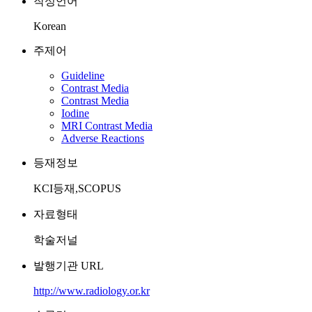
작성언어
Korean
주제어
Guideline
Contrast Media
Contrast Media
Iodine
MRI Contrast Media
Adverse Reactions
등재정보
KCI등재,SCOPUS
자료형태
학술저널
발행기관 URL
http://www.radiology.or.kr