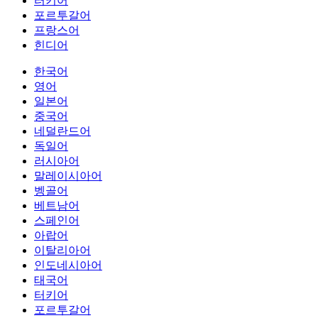
터키어
포르투갈어
프랑스어
힌디어
한국어
영어
일본어
중국어
네덜란드어
독일어
러시아어
말레이시아어
벵골어
베트남어
스페인어
아랍어
이탈리아어
인도네시아어
태국어
터키어
포르투갈어