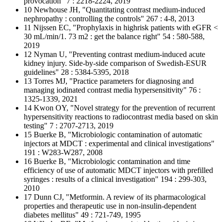
provocation" 7 : 2218-2224, 2019
10 Newhouse JH, "Quantitating contrast medium-induced
nephropathy : controlling the controls" 267 : 4-8, 2013
11 Nijssen EC, "Prophylaxis in highrisk patients with eGFR <
30 mL/min/1. 73 m2 : get the balance right" 54 : 580-588,
2019
12 Nyman U, "Preventing contrast medium-induced acute
kidney injury. Side-by-side comparison of Swedish-ESUR
guidelines" 28 : 5384-5395, 2018
13 Torres MJ, "Practice parameters for diagnosing and
managing iodinated contrast media hypersensitivity" 76 :
1325-1339, 2021
14 Kwon OY, "Novel strategy for the prevention of recurrent
hypersensitivity reactions to radiocontrast media based on skin
testing" 7 : 2707-2713, 2019
15 Buerke B, "Microbiologic contamination of automatic
injectors at MDCT : experimental and clinical investigations"
191 : W283-W287, 2008
16 Buerke B, "Microbiologic contamination and time
efficiency of use of automatic MDCT injectors with prefilled
syringes : results of a clinical investigation" 194 : 299-303,
2010
17 Dunn CJ, "Metformin. A review of its pharmacological
properties and therapeutic use in non-insulin-dependent
diabetes mellitus" 49 : 721-749, 1995