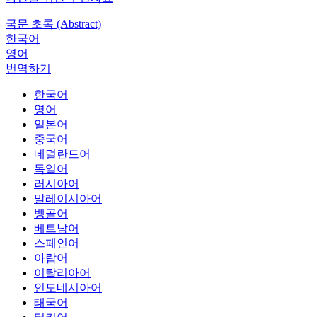
국문 초록 (Abstract)
한국어
영어
번역하기
한국어
영어
일본어
중국어
네덜란드어
독일어
러시아어
말레이시아어
벵골어
베트남어
스페인어
아랍어
이탈리아어
인도네시아어
태국어