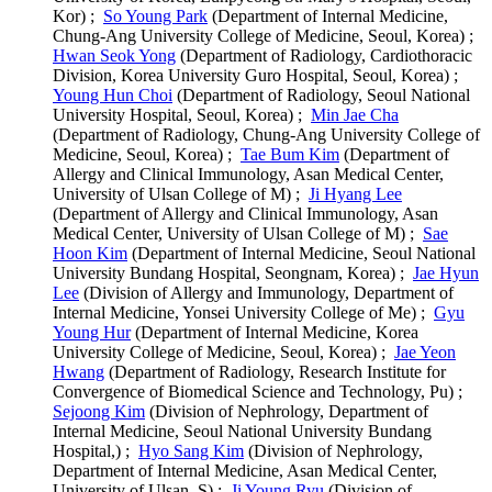
Kor) ;
So Young Park
(Department of Internal Medicine,
Chung-Ang University College of Medicine, Seoul, Korea) ;
Hwan Seok Yong
(Department of Radiology, Cardiothoracic
Division, Korea University Guro Hospital, Seoul, Korea) ;
Young Hun Choi
(Department of Radiology, Seoul National
University Hospital, Seoul, Korea) ;
Min Jae Cha
(Department of Radiology, Chung-Ang University College of
Medicine, Seoul, Korea) ;
Tae Bum Kim
(Department of
Allergy and Clinical Immunology, Asan Medical Center,
University of Ulsan College of M) ;
Ji Hyang Lee
(Department of Allergy and Clinical Immunology, Asan
Medical Center, University of Ulsan College of M) ;
Sae
Hoon Kim
(Department of Internal Medicine, Seoul National
University Bundang Hospital, Seongnam, Korea) ;
Jae Hyun
Lee
(Division of Allergy and Immunology, Department of
Internal Medicine, Yonsei University College of Me) ;
Gyu
Young Hur
(Department of Internal Medicine, Korea
University College of Medicine, Seoul, Korea) ;
Jae Yeon
Hwang
(Department of Radiology, Research Institute for
Convergence of Biomedical Science and Technology, Pu) ;
Sejoong Kim
(Division of Nephrology, Department of
Internal Medicine, Seoul National University Bundang
Hospital,) ;
Hyo Sang Kim
(Division of Nephrology,
Department of Internal Medicine, Asan Medical Center,
University of Ulsan, S) ;
Ji Young Ryu
(Division of