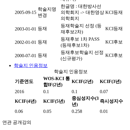
한글명 : 대한방사선
학술지명
2005-09-15
의학회지 -> 대한영상
KCI등재
변경
의학회지
등재학술지 선정 (등
등재
KCI등재
2003-01-01
재후보2차)
등재후보 1차 PASS
등재
KCI후보
2002-01-01
(등재후보1차)
등재후보학술지 선정
등재
KCI후보
2000-07-01
(신규평가)
학술지 인용정보
학술지 인용정보
WOS-KCI 통
기준연도
KCIF(2년)
KCIF(3년)
합IF(2년)
2016
0.1
0.1
0.07
중심성지수(3
KCIF(4년)
KCIF(5년)
즉시성지수
년)
0.06
0.05
0.258
0.01
연관 공개강의