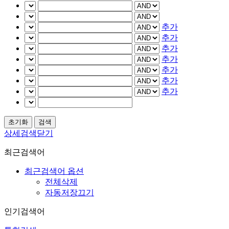
추가
추가
추가
추가
추가
추가
추가
상세검색닫기
최근검색어
최근검색어 옵션
전체삭제
자동저장끄기
인기검색어