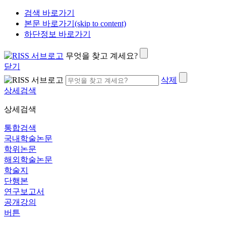
검색 바로가기
본문 바로가기(skip to content)
하단정보 바로가기
무엇을 찾고 계세요?
닫기
삭제
상세검색
상세검색
통합검색
국내학술논문
학위논문
해외학술논문
학술지
단행본
연구보고서
공개강의
버튼