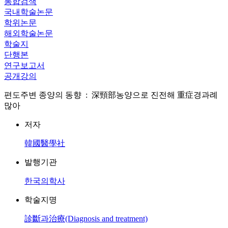
통합검색
국내학술논문
학위논문
해외학술논문
학술지
단행본
연구보고서
공개강의
편도주변 종양의 동향 : 深頸部농양으로 진전해 重症경과례
많아
저자
韓國醫學社
발행기관
한국의학사
학술지명
診斷과治療(Diagnosis and treatment)