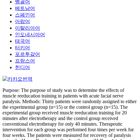
벵골어
베트남어
스페인어
아랍어
이탈리아어
인도네시아어
태국어
터키어
포르투갈어
프랑스어
힌디어
Purpose: The purpose of study was to determine the effects of
muscle reeducation training in patients with acute facial nerve
paralysis. Methods: Thirty patients were randomly assigned to either
the experimental group (n=15) or the control group (n=15). The
experimental group received muscle reeducation training for 20
minutes after electrotherapy and the control group received
conventional electrotherapy for only 40 minutes. Therapeutic
intervention for each group was performed four times per week for
four weeks. The patients were measured for recovery of paralysis