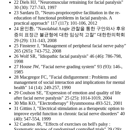
22 Diels HJ, "Neuromuscular retraining for facial paralysis"
30 (30): 727-743, 1997
23 Sardaru D, "Neuro-proprioceptive facilitation in the re-
education of functional problems in facial paralysis. A
practical approach" 117 (117): 101-106, 2012
24 윤인환, "Nasolabial Angle 관찰을 통한 구안와사 후유
증의 표정근 불균형에 대한 임상적 고찰" 대한한의학회
29 (29): 131-143, 2008
25 Finsterer J, "Management of peripheral facial nerve palsy"
265 (265): 743-752, 2008
26 Wolf SR, "Idiopathic facial paralysis" 46 (46): 786-798,
1998
27 House JW, "Facial nerve grading system" 93 (93): 146-,
1985
28 Macgregor FC, "Facial disfigurement : Problems and
management of social interaction and implications for mental
health" 14 (14): 249-257, 1990
29 Coulson SE, "Expression of emotion and quality of life
after facial nerve paralysis" 25 (25): 1014-1019, 2004
30 Min KO, "Electrotherapy" Hyunmoonsa 493-521, 2001
31 Gittins J, "Electrical stimulation as a therapeutic option to
improve eyelid function in chronic facial nerve disorders" 40
(40): 547-554, 1999
32 Cardoso JR, "Effects of exercises on bell's palsy :
Systematic review of randomized controlled trials" 29 (29):