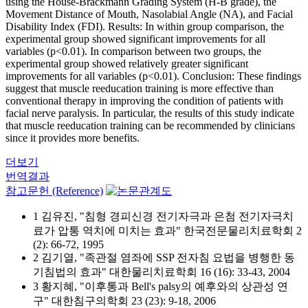
using the House-Brackmann Grading System (H-B grade), the
Movement Distance of Mouth, Nasolabial Angle (NA), and Facial
Disability Index (FDI). Results: In within group comparison, the
experimental group showed significant improvements for all
variables (p<0.01). In comparison between two groups, the
experimental group showed relatively greater significant
improvements for all variables (p<0.01). Conclusion: These findings
suggest that muscle reeducation training is more effective than
conventional therapy in improving the condition of patients with
facial nerve paralysis. In particular, the results of this study indicate
that muscle reeducation training can be recommended by clinicians
since it provides more benefits.
더보기
번역결과
참고문헌 (Reference)
1 김유진, "침형 경피신경 전기자극과 은첨 전기자극치
료가 압통 역치에 미치는 효과" 한국전문물리치료학회 2
(2): 66-72, 1995
2 김기열, "족관절 염좌에 SSP 전자침 요법을 병행한 동
기침법의 효과" 대한물리치료학회 16 (16): 33-43, 2004
3 황지혜, "이후통과 Bell's palsy의 예후와의 상관성 연
구" 대한침구의학회 23 (23): 9-18, 2006