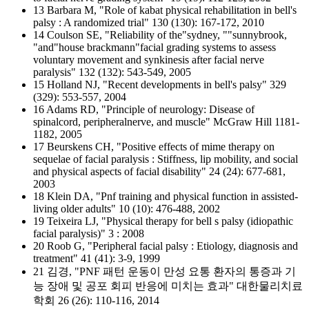
13 Barbara M, "Role of kabat physical rehabilitation in bell's
palsy : A randomized trial" 130 (130): 167-172, 2010
14 Coulson SE, "Reliability of the"sydney, ""sunnybrook,
"and"house brackmann"facial grading systems to assess
voluntary movement and synkinesis after facial nerve
paralysis" 132 (132): 543-549, 2005
15 Holland NJ, "Recent developments in bell's palsy" 329
(329): 553-557, 2004
16 Adams RD, "Principle of neurology: Disease of
spinalcord, peripheralnerve, and muscle" McGraw Hill 1181-
1182, 2005
17 Beurskens CH, "Positive effects of mime therapy on
sequelae of facial paralysis : Stiffness, lip mobility, and social
and physical aspects of facial disability" 24 (24): 677-681,
2003
18 Klein DA, "Pnf training and physical function in assisted-
living older adults" 10 (10): 476-488, 2002
19 Teixeira LJ, "Physical therapy for bell s palsy (idiopathic
facial paralysis)" 3 : 2008
20 Roob G, "Peripheral facial palsy : Etiology, diagnosis and
treatment" 41 (41): 3-9, 1999
21 김경, "PNF 패턴 운동이 만성 요통 환자의 통증과 기
능 장애 및 공포 회피 반응에 미치는 효과" 대한물리치료
학회 26 (26): 110-116, 2014