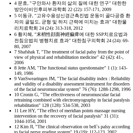
4 문효, "구안와사 환자의 삶의 질에 대한 연구" 대한한
방안이비인후피부과학회 22 (22): 157-171, 2009
5 이동규, "고유수용성신경근촉진법 운동이 골다공증 환
자의 골밀도, 균형 및 하지 근력에 미치는 효과" 대한물
리치료학회 24 (24): 313-318, 2012
6 황지혜, "末梢性顔面神經痲痺에 대한 SSP치료요법과
전침요법의 병행치료 효과" 대한침구의학회 24 (24): 69-
80, 2007
7 Shafshak T, "The treatment of facial palsy from the point of
view of physical and rehabilitation medicine" 42 (42): 41-,
2006
8 Jette AM, "The functional status questionnaire" 1 (1): 143-
149, 1986
9 VanSwearingen JM, "The facial disability index : Reliability
and validity of a disability assessment instrument for disorders
of the facial neuromuscular system" 76 (76): 1288-1298, 1996
10 Cronin G, "The effectiveness of neuromuscular facial
retraining combined with electromyography in facial paralysis
rehabilitation" 128 (128): 534-538, 2003
11 Lee HY, "The effect of meridian points massage nursing
intervention on the recovery of facial paralysis" 31 (31):
1044-1054, 2001
12 Kim JI, "The clinical observation on bell`s palsy according
to facial nerve grading system" 19 (19): 112-123, 2002