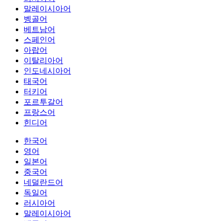
말레이시아어
벵골어
베트남어
스페인어
아랍어
이탈리아어
인도네시아어
태국어
터키어
포르투갈어
프랑스어
힌디어
한국어
영어
일본어
중국어
네덜란드어
독일어
러시아어
말레이시아어