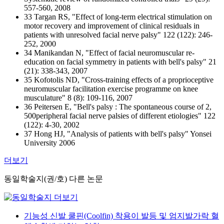
557-560, 2008
33 Targan RS, "Effect of long-term electrical stimulation on
motor recovery and improvement of clinical residuals in
patients with unresolved facial nerve palsy" 122 (122): 246-
252, 2000
34 Manikandan N, "Effect of facial neuromuscular re-
education on facial symmetry in patients with bell's palsy" 21
(21): 338-343, 2007
35 Kofotolis ND, "Cross-training effects of a proprioceptive
neuromuscular facilitation exercise programme on knee
musculature" 8 (8): 109-116, 2007
36 Peitersen E, "Bell's palsy : The spontaneous course of 2,
500peripheral facial nerve palsies of different etiologies" 122
(122): 4-30, 2002
37 Hong HJ, "Analysis of patients with bell's palsy" Yonsei
University 2006
더보기
동일학술지(권/호) 다른 논문
기능성 신발 쿨핀(Coolfin) 착용이 발등 및 엄지발가락 혈