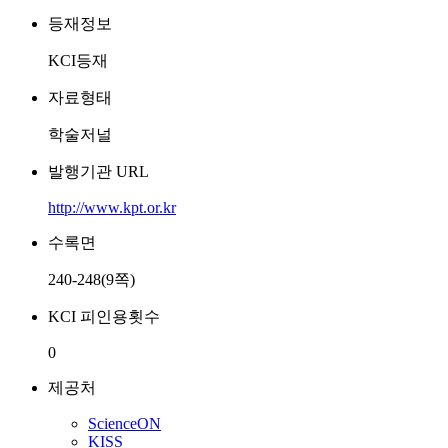
등재정보
KCI등재
자료형태
학술저널
발행기관 URL
http://www.kpt.or.kr
수록면
240-248(9쪽)
KCI 피인용횟수
0
제공처
ScienceON
KISS