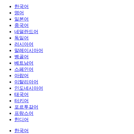
한국어
영어
일본어
중국어
네덜란드어
독일어
러시아어
말레이시아어
벵골어
베트남어
스페인어
아랍어
이탈리아어
인도네시아어
태국어
터키어
포르투갈어
프랑스어
힌디어
한국어