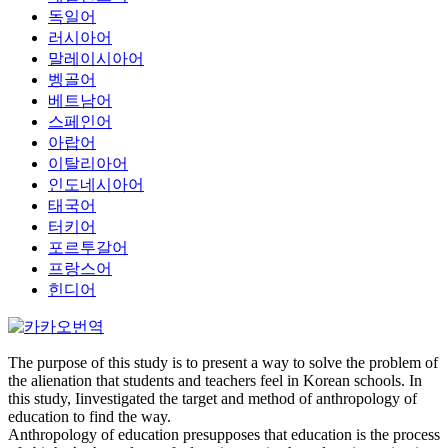
독일어
러시아어
말레이시아어
벵골어
베트남어
스페인어
아랍어
이탈리아어
인도네시아어
태국어
터키어
포르투갈어
프랑스어
힌디어
The purpose of this study is to present a way to solve the problem of
the alienation that students and teachers feel in Korean schools. In
this study, Iinvestigated the target and method of anthropology of
education to find the way.
Anthropology of education presupposes that education is the process