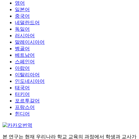
영어
일본어
중국어
네덜란드어
독일어
러시아어
말레이시아어
벵골어
베트남어
스페인어
아랍어
이탈리아어
인도네시아어
태국어
터키어
포르투갈어
프랑스어
힌디어
본 연구는 현재 우리나라 학교 교육의 과정에서 학생과 교사가