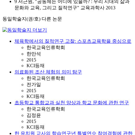
9 서근원, "공동체는 어디에 있을까? : 우리 시대의 삶과
문화와 교육, 그리고 질적연구" 교육과학사 2013
동일학술지(권/호) 다른 논문
체육학에서의 질적연구 고찰: 스포츠교육학을 중심으로
한국교육인류학회
한만석
2015
KCI등재
의료화된 조산 체험의 의미 탐구
한국교육인류학회
전가일
2015
KCI등재
초등학교 통합교과 실천 양상과 학교 문화에 관한 연구
한국교육인류학회
김정윤
2015
KCI등재
한 유치원 교사의 학습연구년 특별연수 참여경험에 관한