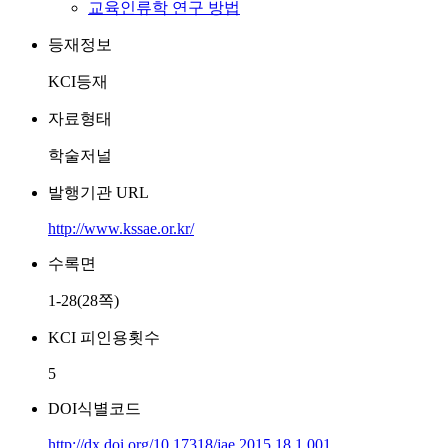
교육인류학 연구 방법
등재정보
KCI등재
자료형태
학술저널
발행기관 URL
http://www.kssae.or.kr/
수록면
1-28(28쪽)
KCI 피인용횟수
5
DOI식별코드
http://dx.doi.org/10.17318/jae.2015.18.1.001