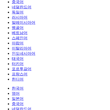
중국어
네덜란드어
독일어
러시아어
말레이시아어
벵골어
베트남어
스페인어
아랍어
이탈리아어
인도네시아어
태국어
터키어
포르투갈어
프랑스어
힌디어
한국어
영어
일본어
중국어
네덜란드어