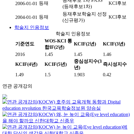
등재후보 1차 PASS
등재
KCI후보
2006-01-01
(등재후보1차)
등재후보학술지 선정
등재
KCI후보
2004-01-01
(신규평가)
학술지 인용정보
학술지 인용정보
WOS-KCI 통
기준연도
KCIF(2년)
KCIF(3년)
합IF(2년)
2016
1.45
1.45
1.46
중심성지수(3
KCIF(4년)
KCIF(5년)
즉시성지수
년)
1.49
1.5
1.903
0.42
연관 공개강의
호주의 교육개혁 동향과 Digital
education revolution
한국교육학술정보원
양승실
왜, 눈 높이 교육(Eye level education)
을 해야 할까요
신한대학교
신종우
눈 높이 교육(Eye level education)에
대한 당신의 생각은
신한대학교
신종우