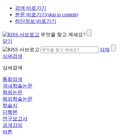
검색 바로가기
본문 바로가기(skip to content)
하단정보 바로가기
무엇을 찾고 계세요?
닫기
삭제
상세검색
상세검색
통합검색
국내학술논문
학위논문
해외학술논문
학술지
단행본
연구보고서
공개강의
버튼