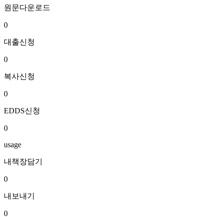
원문다운로드
0
대출신청
0
복사신청
0
EDDS신청
0
usage
내책장담기
0
내보내기
0