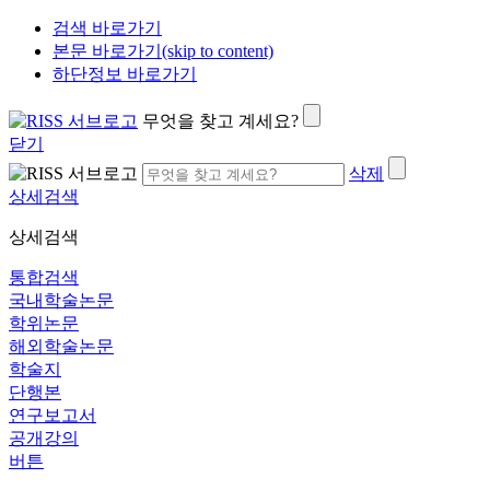
검색 바로가기
본문 바로가기(skip to content)
하단정보 바로가기
무엇을 찾고 계세요?
닫기
삭제
상세검색
상세검색
통합검색
국내학술논문
학위논문
해외학술논문
학술지
단행본
연구보고서
공개강의
버튼