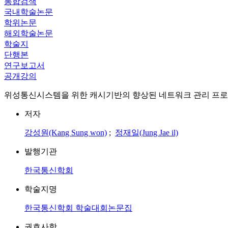
통합검색
국내학술논문
학위논문
해외학술논문
학술지
단행본
연구보고서
공개강의
위성통신시스템을 위한 캐시기반의 향상된 네트워크 관리 프로
저자
강성원(Kang Sung won)
;
정재일(Jung Jae il)
발행기관
한국통신학회
학술지명
한국통신학회 학술대회논문집
권호사항