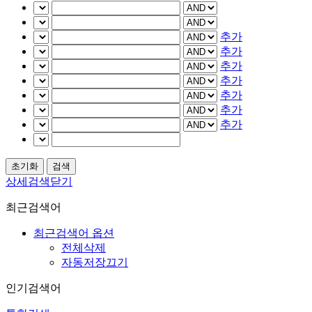
추가
추가
추가
추가
추가
추가
추가
상세검색닫기
최근검색어
최근검색어 옵션
전체삭제
자동저장끄기
인기검색어