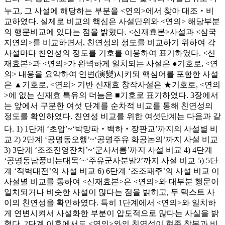
누고, 그 사설에 해당하는 부분을 <연의>에서 찾아 대조‧비
교하였다. 실제로 비교의 핵심은 사설단위와 <연의> 해당부분
의 행문비교에 있다는 점을 밝혔다. <신재효본>사설과 <삼국
지연의>를 비교하면서, 친연성의 정도를 비교하기 위하여 각
사설마다 친연성의 정도를 기호를 이용하여 표기하였다. <신
재효본>과 <연의>가 완벽하게 일치되는 사설은 ●기호로, <연
의> 내용을 요약하여 연변(演變)시키되 핵심어를 포함한 사설
은 ▲기호로, <연의> 기반 신재효 창작사설은 ★기호로, <연의
>에 없는 신재효 특유의 더늠은 ■기호로 표기하였다. 3장에서
는 앞에서 구분한 여섯 단계를 순차적 비교를 통해 친연성의
정도를 확인하였다. 친연성 비교를 위한 여섯단계는 다음과 같
다. 1) 1단계 ‘초압’~‘박망파‧백하‧장판교’까지의 사설별 비
교 2) 2단계 ‘공명동오행’~‘공명주유 화공논의’까지 사설 비교
3) 3단계 ‘조조진영잔치’~‘군사서름’까지 사설 비교 4) 4단계
‘공명동남풍비는대목’~‘주유군사분발2’까지 사설 비교 5) 5단
계 ‘적벽대전’의 사설 비교 6) 6단계 ‘조조패주’의 사설 비교 이
사설별 비교를 통하여 <신재효본>은 <연의>와 대부분 행문이
일치되거나 비슷한 사설이 많다는 점을 밝히고, 두 텍스트 사
이의 친연성을 확인하였다. 특히 1단계에서 <연의>와 일치하
게 연변시켜서 사설화한 부분이 압도적으로 많다는 사실을 밝
혔다. 2단계 이후에서도 <연의>와의 친연성이 현존 창본과 비