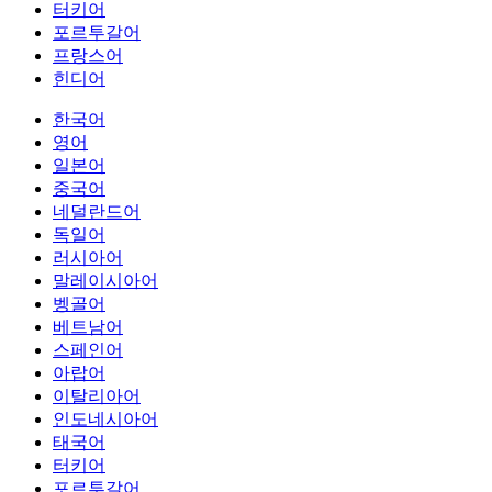
터키어
포르투갈어
프랑스어
힌디어
한국어
영어
일본어
중국어
네덜란드어
독일어
러시아어
말레이시아어
벵골어
베트남어
스페인어
아랍어
이탈리아어
인도네시아어
태국어
터키어
포르투갈어