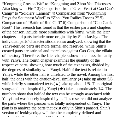
“Kongming Goes to Wu” to “Kongming and Zhou You Discusses
Attacking with Fire” 3) Comparison from “Great Feast at Cao Cao’s
Camp” to “Soldiers’ Lament” 4) Comparison from “Kongming
Prays for Southeast Wind” to “Zhou You Rallies Troops 2” 5)
Comparison of “Battle of Red Cliff” 6) Comparison of “Cao Cao’s
Rout” This research has found is that the earlier parts and chapters
of the pansori include more similarities with Yanyi, while the later
chapters and parts include more originality by Shin Jae-hyo. The
individual parts’ characteristics are also analyzed, showing that the
Yanyi-derived parts are more formal and reserved, while Shin’s
created parts are satirical and merciless against Cao Cao, the villain
of the story. Therefore, the later chapters show much less similarity
with Yanyi. The fourth chapter examines the quantity of the
respective parts, showing how much of the text exists, divided by
the degrees of similarity with Yanyi. Half of the text is related to
Yanyi, while the other half is unrelated to the novel. Among the first
half, the ones with the citation-level similarity (●) take up about 5/8,
while briefly summarized texts (▲) take up about 1/8. The original
songs and texts inspired by Yanyi (★) take approximately 1/4. The
numbers show that half of the text can be strongly associated with
Yanyi and was loosely inspired by it. This research did not analyze
the parts where the pansori was totally independent of Yanyi. The
plan is to analyze the parts that exist only in Shin’s pansori. Shin’s
version of Jeokbyeokga will then be completely defined and