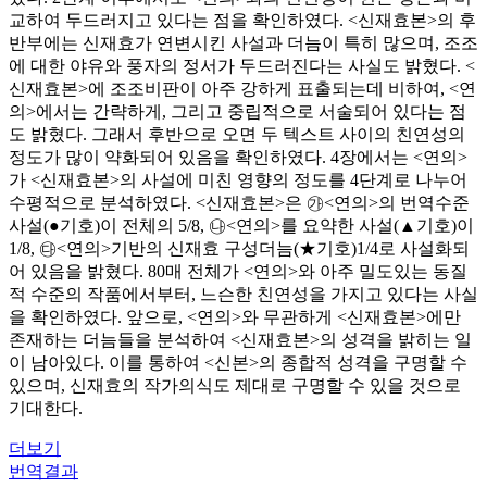
교하여 두드러지고 있다는 점을 확인하였다. <신재효본>의 후
반부에는 신재효가 연변시킨 사설과 더늠이 특히 많으며, 조조
에 대한 야유와 풍자의 정서가 두드러진다는 사실도 밝혔다. <
신재효본>에 조조비판이 아주 강하게 표출되는데 비하여, <연
의>에서는 간략하게, 그리고 중립적으로 서술되어 있다는 점
도 밝혔다. 그래서 후반으로 오면 두 텍스트 사이의 친연성의
정도가 많이 약화되어 있음을 확인하였다. 4장에서는 <연의>
가 <신재효본>의 사설에 미친 영향의 정도를 4단계로 나누어
수평적으로 분석하였다. <신재효본>은 ㉮<연의>의 번역수준
사설(●기호)이 전체의 5/8, ㉯<연의>를 요약한 사설(▲기호)이
1/8, ㉰<연의>기반의 신재효 구성더늠(★기호)1/4로 사설화되
어 있음을 밝혔다. 80매 전체가 <연의>와 아주 밀도있는 동질
적 수준의 작품에서부터, 느슨한 친연성을 가지고 있다는 사실
을 확인하였다. 앞으로, <연의>와 무관하게 <신재효본>에만
존재하는 더늠들을 분석하여 <신재효본>의 성격을 밝히는 일
이 남아있다. 이를 통하여 <신본>의 종합적 성격을 구명할 수
있으며, 신재효의 작가의식도 제대로 구명할 수 있을 것으로
기대한다.
더보기
번역결과