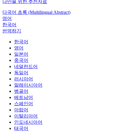
나만을 위한 추천자료
다국어 초록 (Multilingual Abstract)
영어
한국어
번역하기
한국어
영어
일본어
중국어
네덜란드어
독일어
러시아어
말레이시아어
벵골어
베트남어
스페인어
아랍어
이탈리아어
인도네시아어
태국어