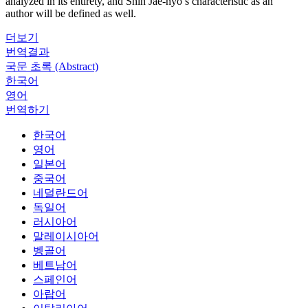
analyzed in its entirety, and Shin Jae-hyo’s characteristic as an
author will be defined as well.
더보기
번역결과
국문 초록 (Abstract)
한국어
영어
번역하기
한국어
영어
일본어
중국어
네덜란드어
독일어
러시아어
말레이시아어
벵골어
베트남어
스페인어
아랍어