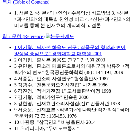
목차 (Table of Contents)
1. 서론 2. <신본>의 <연의> 수용양상 비교방법 3. <신본
>과 <연의>의 대목별 친연성 비교 4. <신본>과 <연의>의
비교를 통해 본 신재효의 개작의식 5. 결론
참고문헌 (Reference)
1 이기형, "필사본 화용도 연구 : 작품군의 형성과 변이
양상을 중심으로" 경희대학교 대학원 2001
2 이기형, "필사본 화용도 연구" 민속원 2003
3 유민형, "판소리 패트론으로서의 대원군과 박유전 <적
벽가>의 변모" 한국공연문화학회 (38) : 144-191, 2019
4 서종문, "판소리 사설연구" 형설출판사 1987
5 정광수, "전통문화오가사전집" 사가본 1986
6 김진영, "적벽가전집 1" 도서출판박이정 1998
7 김기형, "적벽가연구" 민속원 2000
8 강한영, "신재효판소리사설집(전)" 민중서관 1978
9 서종문, "신재효본 <적벽가>에 나타난 작가의식" 국어
국문학회 72·73 : 135-153, 1976
10 나관중, "삼국연의" 비봉출판사 2014
11 위키피디아, "무예도보통지"