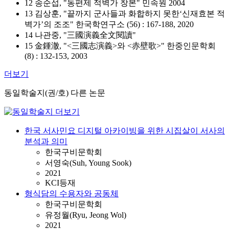
12 송순섭, "동편제 적벽가 창본" 민속원 2004
13 김상훈, "끝까지 군사들과 화합하지 못한‘신재효본 적
벽가’의 조조" 한국학연구소 (56) : 167-188, 2020
14 나관중, "三國演義全文閱讀"
15 金鍾澈, "<三國志演義>와 <赤壁歌>" 한중인문학회
(8) : 132-153, 2003
더보기
동일학술지(권/호) 다른 논문
한국 서사민요 디지털 아카이빙을 위한 시집살이 서사의
분석과 의미
한국구비문학회
서영숙(Suh, Young Sook)
2021
KCI등재
형식담의 수용자와 공동체
한국구비문학회
유정월(Ryu, Jeong Wol)
2021