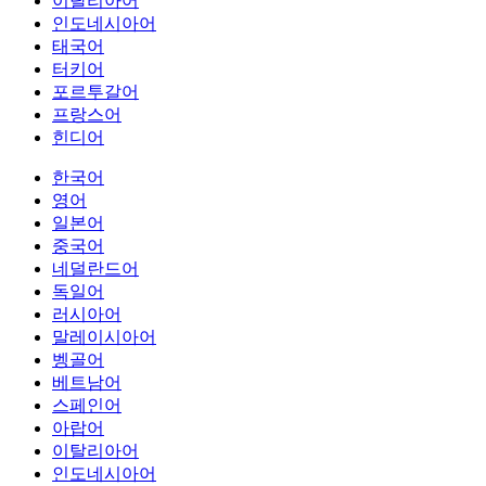
이탈리아어
인도네시아어
태국어
터키어
포르투갈어
프랑스어
힌디어
한국어
영어
일본어
중국어
네덜란드어
독일어
러시아어
말레이시아어
벵골어
베트남어
스페인어
아랍어
이탈리아어
인도네시아어