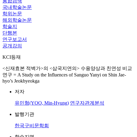
통합검색
국내학술논문
학위논문
해외학술논문
학술지
단행본
연구보고서
공개강의
KCI등재
<신재효본 적벽가>의 <삼국지연의> 수용양상과 친연성 비교
연구 = A Study on the Influences of Sanguo Yanyi on Shin Jae-
hyo’s Jeokbyeokga
저자
유민형(YOO, Min-Hyung)
연구자관계분석
발행기관
한국구비문학회
학술지명