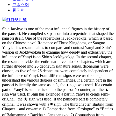
프랑스어
힌디어
Shin Jae-hyo is one of the most influential figures in the history of
the pansori. He compiled six pansori into a repertoire that shaped the
pansori itself. One of the repertoires is Jeokbyeokga, which is based
on the Chinese novel Romance of Three Kingdoms, or Sanguo
Yanyi. This research aims to compare and contrast Yanyi and Shin’s
version of Jeokbyeokga to examine how deeply and extensively the
influence of Yanyi is on Shin’s Jeokbyeokga. In the second chapter,
the research divides the entire narrative into six chapters, which are
further divided into 26 deoneum signature songs. deoneums were
chosen, as five of the 26 deoneums were completely independent of
the influence of Yanyi. Four different signs were used to help
understand the various degrees of similarities. If a certain part in the
pansori is literally the same as in ’s, the ● sign was used. If a certain
part of Yanyi’ is summarized into the pansori’s counterpart, the ▲
sign was used. If Shin has extended a part in Yanyi to create semi-
original , the ★ sign was used. If the pansori’s part is completely
original, it was shown with a ■ sign. The third chapter, starting from
Chapter 1 and onwards: 1) Comparison from “Prologue” to “Battles
of Bakmangpa‧Baekha‧ Jangpangyo” 2) Comparison from