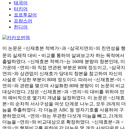
태국어
터키어
포르투갈어
프랑스어
힌디어
이 논문은 <신재효본 적벽가>과 <삼국지연의>의 친연성을 행
문의 실제적 대비‧비교를 통하여 살펴보고자 하는 목적에서
출발하였다. <신재효본 적벽가>는 160매 분량의 창본인데, 이
가운데 <연의>와 직접 연관된 부분은 80매 정도이고, <삼국지
연의>와 상관없이 신재효가 당대의 창본을 참고하여 자신의
사설로 구성한 부분이 80매 정도이다. 따라서 <신재효본>이 <
연의>와 관련을 맺으며 사설화한 80매 분량이 이 논문의 비교
대상이었다. 2장은 <신재효본>과 <연의>의 대비를 위하여 먼
저 예비적으로 몇가지 개념을 설정하였다. 이 논문은 <신재효
본>의 순차적 서사구성을 여섯 단계로 나누고, 모두 26개의 더
늠을 추출하였다. 각 더늠은 ABC 등 영자기호를 사용하여 구
분하였으며, <연의>와는 무관한 다섯개 더늠을 빼고, 21개의
더늠을 <연의>와 비교대상으로 확정하였다. <신재효본>과 <
연의>의 행문비교를 위하여 각 더늠은 몇 개의 사설단위로 나