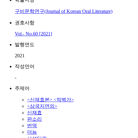
구비문학연구(Journal of Korean Oral Literature)
권호사항
Vol.- No.60 [2021]
발행연도
2021
작성언어
-
주제어
<신재효본> <적벽가>
<삼국지연의>
신재효
판소리
번역
더늠