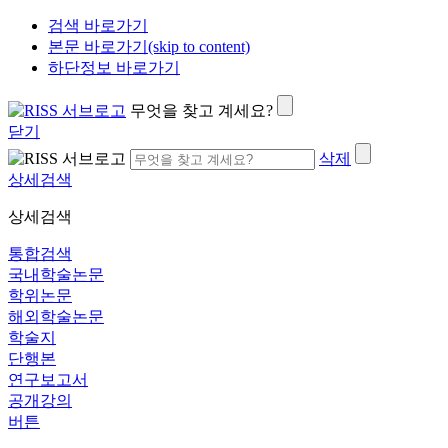
검색 바로가기
본문 바로가기(skip to content)
하단정보 바로가기
무엇을 찾고 계세요?
닫기
삭제
상세검색
상세검색
통합검색
국내학술논문
학위논문
해외학술논문
학술지
단행본
연구보고서
공개강의
버튼