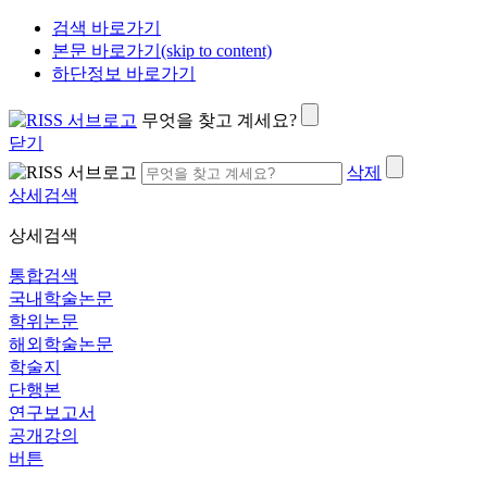
검색 바로가기
본문 바로가기(skip to content)
하단정보 바로가기
무엇을 찾고 계세요?
닫기
삭제
상세검색
상세검색
통합검색
국내학술논문
학위논문
해외학술논문
학술지
단행본
연구보고서
공개강의
버튼