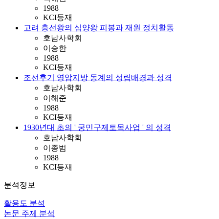
1988
KCI등재
고려 충선왕의 심양왕 피봉과 재원 정치활동
호남사학회
이승한
1988
KCI등재
조선후기 영암지방 동계의 성립배경과 성격
호남사학회
이해준
1988
KCI등재
1930년대 초의 ' 궁민구제토목사업 ' 의 성격
호남사학회
이종범
1988
KCI등재
분석정보
활용도 분석
논문 주제 분석