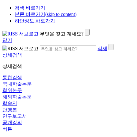
검색 바로가기
본문 바로가기(skip to content)
하단정보 바로가기
무엇을 찾고 계세요?
닫기
삭제
상세검색
상세검색
통합검색
국내학술논문
학위논문
해외학술논문
학술지
단행본
연구보고서
공개강의
버튼