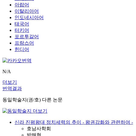
아랍어
이탈리아어
인도네시아어
태국어
터키어
포르투갈어
프랑스어
힌디어
N/A
더보기
번역결과
동일학술지(권/호) 다른 논문
신라 진평왕대 정치세력의 추이 - 왕권강화와 관련하여 -
호남사학회
박해현