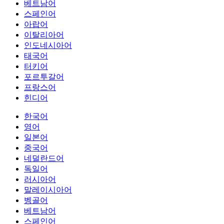
베트남어
스페인어
아랍어
이탈리아어
인도네시아어
태국어
터키어
포르투갈어
프랑스어
힌디어
한국어
영어
일본어
중국어
네덜란드어
독일어
러시아어
말레이시아어
벵골어
베트남어
스페인어