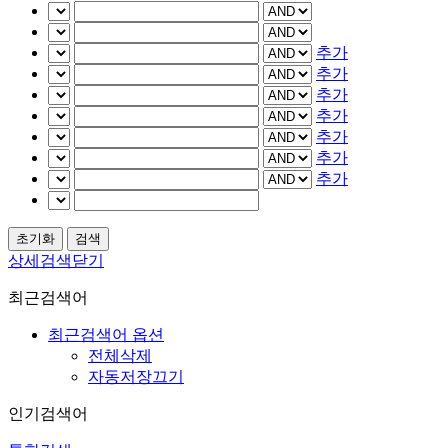
추가
추가
추가
추가
추가
추가
추가
상세검색닫기
최근검색어
최근검색어 옵션
전체삭제
자동저장끄기
인기검색어