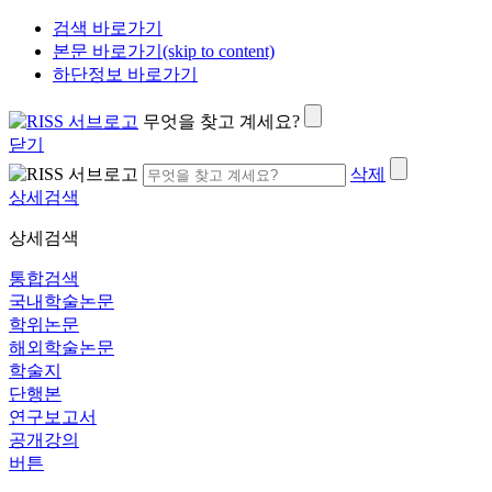
검색 바로가기
본문 바로가기(skip to content)
하단정보 바로가기
무엇을 찾고 계세요?
닫기
삭제
상세검색
상세검색
통합검색
국내학술논문
학위논문
해외학술논문
학술지
단행본
연구보고서
공개강의
버튼