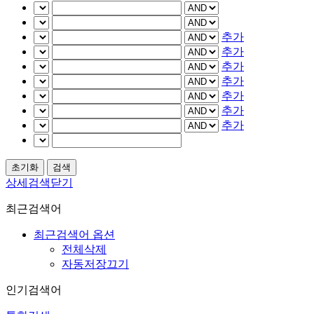
추가
추가
추가
추가
추가
추가
추가
상세검색닫기
최근검색어
최근검색어 옵션
전체삭제
자동저장끄기
인기검색어