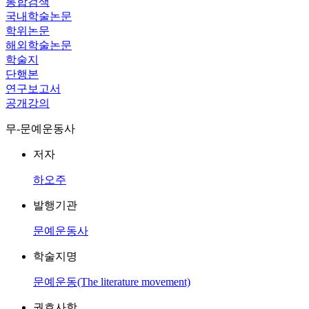
통합검색
국내학술논문
학위논문
해외학술논문
학술지
단행본
연구보고서
공개강의
무-문예운동사
저자
하오주
발행기관
문예운동사
학술지명
문예운동(The literature movement)
권호사항