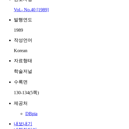
Vol.- No.40 [1989]
발행연도
1989
작성언어
Korean
자료형태
학술저널
수록면
130-134(5쪽)
제공처
DBpia
내보내기