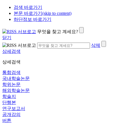
검색 바로가기
본문 바로가기(skip to content)
하단정보 바로가기
무엇을 찾고 계세요?
닫기
삭제
상세검색
상세검색
통합검색
국내학술논문
학위논문
해외학술논문
학술지
단행본
연구보고서
공개강의
버튼