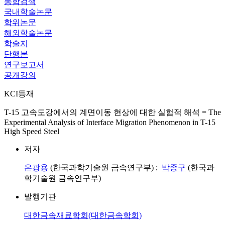
통합검색
국내학술논문
학위논문
해외학술논문
학술지
단행본
연구보고서
공개강의
KCI등재
T-15 고속도강에서의 계면이동 현상에 대한 실험적 해석 = The
Experimental Analysis of Interface Migration Phenomenon in T-15
High Speed Steel
저자
은광용
(한국과학기술원 금속연구부) ;
박종구
(한국과
학기술원 금속연구부)
발행기관
대한금속재료학회(대한금속학회)