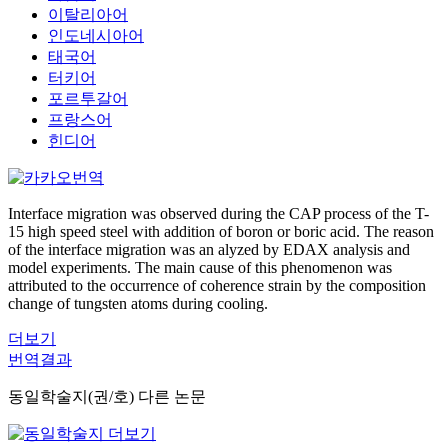
이탈리아어
인도네시아어
태국어
터키어
포르투갈어
프랑스어
힌디어
Interface migration was observed during the CAP process of the T-
15 high speed steel with addition of boron or boric acid. The reason
of the interface migration was an alyzed by EDAX analysis and
model experiments. The main cause of this phenomenon was
attributed to the occurrence of coherence strain by the composition
change of tungsten atoms during cooling.
더보기
번역결과
동일학술지(권/호) 다른 논문