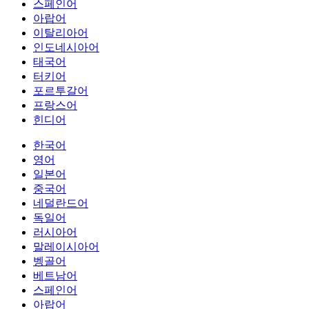
스페인어
아랍어
이탈리아어
인도네시아어
태국어
터키어
포르투갈어
프랑스어
힌디어
한국어
영어
일본어
중국어
네덜란드어
독일어
러시아어
말레이시아어
벵골어
베트남어
스페인어
아랍어