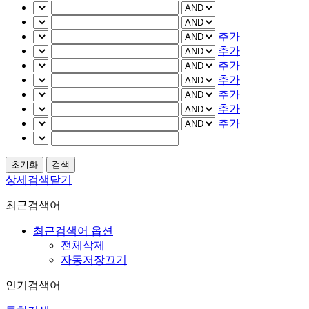
추가
추가
추가
추가
추가
추가
추가
상세검색닫기
최근검색어
최근검색어 옵션
전체삭제
자동저장끄기
인기검색어