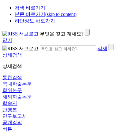
검색 바로가기
본문 바로가기(skip to content)
하단정보 바로가기
무엇을 찾고 계세요?
닫기
삭제
상세검색
상세검색
통합검색
국내학술논문
학위논문
해외학술논문
학술지
단행본
연구보고서
공개강의
버튼