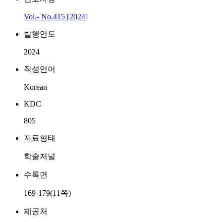
Vol.- No.415 [2024]
발행연도
2024
작성언어
Korean
KDC
805
자료형태
학술저널
수록면
169-179(11쪽)
제공처