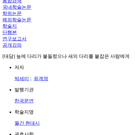
통합검색
국내학술논문
학위논문
해외학술논문
학술지
단행본
연구보고서
공개강의
[대담] 늪에 다리가 붙들렸으나 새의 다리를 붙잡은 사람에게
저자
박세미
;
유계영
발행기관
한국문연
학술지명
월간 현대시
권호사항