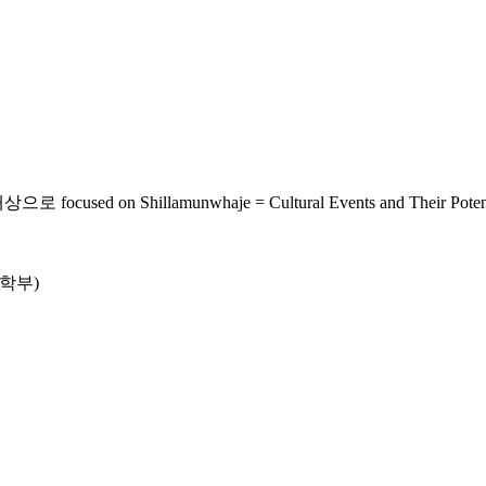
illamunwhaje = Cultural Events and Their Potential 
학부)