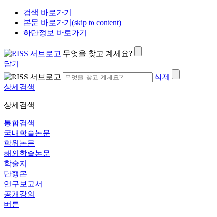
검색 바로가기
본문 바로가기(skip to content)
하단정보 바로가기
무엇을 찾고 계세요?
닫기
삭제
상세검색
상세검색
통합검색
국내학술논문
학위논문
해외학술논문
학술지
단행본
연구보고서
공개강의
버튼