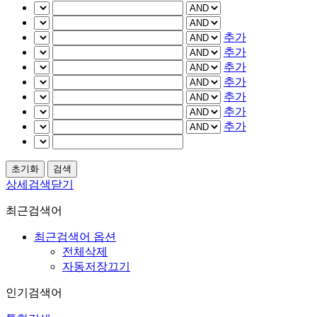
추가
추가
추가
추가
추가
추가
추가
상세검색닫기
최근검색어
최근검색어 옵션
전체삭제
자동저장끄기
인기검색어