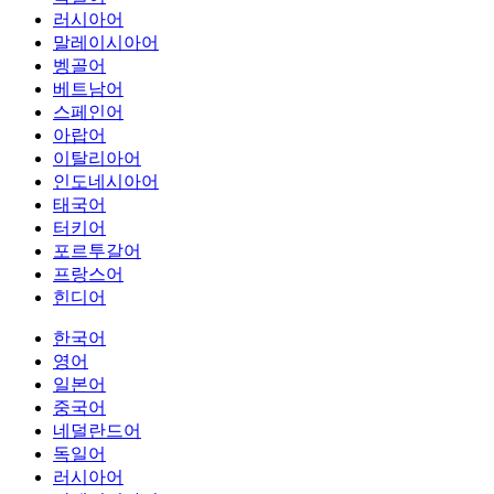
러시아어
말레이시아어
벵골어
베트남어
스페인어
아랍어
이탈리아어
인도네시아어
태국어
터키어
포르투갈어
프랑스어
힌디어
한국어
영어
일본어
중국어
네덜란드어
독일어
러시아어