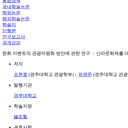
통합검색
국내학술논문
학위논문
해외학술논문
학술지
단행본
연구보고서
공개강의
문화 이벤트의 관광자원화 방안에 관한 연구 : 신라문화제를 대상으로 focused on Sh
저자
조현호
(경주대학교 관광학부) ;
유영준
(경주대학교 관광
발행기관
경주대학교
학술지명
論文集
권호사항