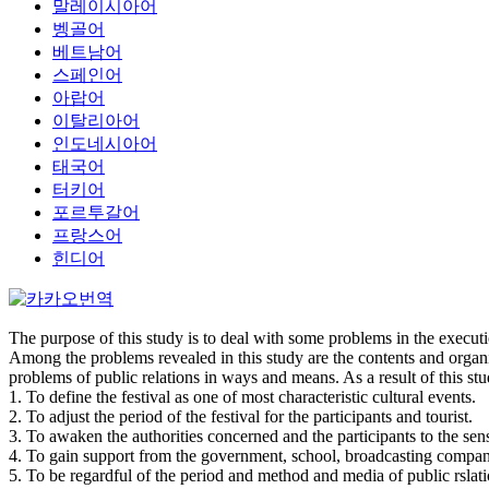
말레이시아어
벵골어
베트남어
스페인어
아랍어
이탈리아어
인도네시아어
태국어
터키어
포르투갈어
프랑스어
힌디어
The purpose of this study is to deal with some problems in the execu
Among the problems revealed in this study are the contents and organiz
problems of public relations in ways and means. As a result of this st
1. To define the festival as one of most characteristic cultural events.
2. To adjust the period of the festival for the participants and tourist.
3. To awaken the authorities concerned and the participants to the sens
4. To gain support from the government, school, broadcasting companie
5. To be regardful of the period and method and media of public rslation