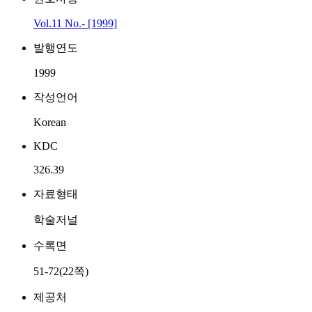
Vol.11 No.- [1999]
발행연도
1999
작성언어
Korean
KDC
326.39
자료형태
학술저널
수록면
51-72(22쪽)
제공처