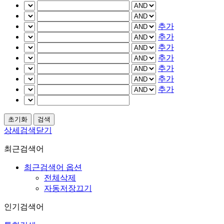
추가
추가
추가
추가
추가
추가
추가
상세검색닫기
최근검색어
최근검색어 옵션
전체삭제
자동저장끄기
인기검색어