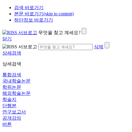
검색 바로가기
본문 바로가기(skip to content)
하단정보 바로가기
무엇을 찾고 계세요?
닫기
삭제
상세검색
상세검색
통합검색
국내학술논문
학위논문
해외학술논문
학술지
단행본
연구보고서
공개강의
버튼