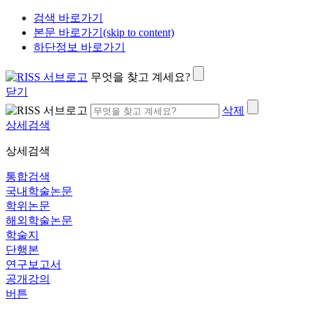
검색 바로가기
본문 바로가기(skip to content)
하단정보 바로가기
무엇을 찾고 계세요?
닫기
삭제
상세검색
상세검색
통합검색
국내학술논문
학위논문
해외학술논문
학술지
단행본
연구보고서
공개강의
버튼