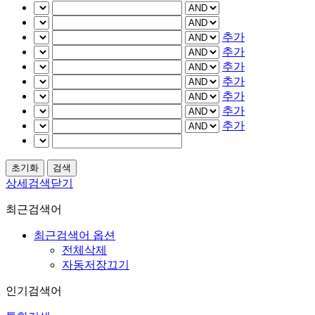
추가
추가
추가
추가
추가
추가
추가
상세검색닫기
최근검색어
최근검색어 옵션
전체삭제
자동저장끄기
인기검색어