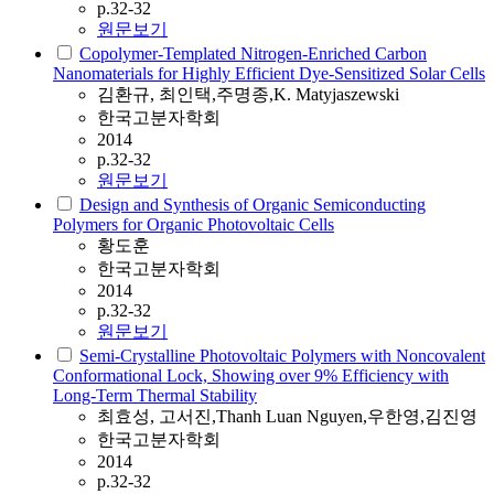
p.32-32
원문보기
Copolymer-Templated Nitrogen-Enriched Carbon
Nanomaterials for Highly Efficient Dye-Sensitized Solar Cells
김환규, 최인택,주명종,K. Matyjaszewski
한국고분자학회
2014
p.32-32
원문보기
Design and Synthesis of Organic Semiconducting
Polymers for Organic Photovoltaic Cells
황도훈
한국고분자학회
2014
p.32-32
원문보기
Semi-Crystalline Photovoltaic Polymers with Noncovalent
Conformational Lock, Showing over 9% Efficiency with
Long-Term Thermal Stability
최효성, 고서진,Thanh Luan Nguyen,우한영,김진영
한국고분자학회
2014
p.32-32