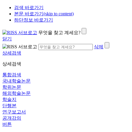
검색 바로가기
본문 바로가기(skip to content)
하단정보 바로가기
무엇을 찾고 계세요?
닫기
삭제
상세검색
상세검색
통합검색
국내학술논문
학위논문
해외학술논문
학술지
단행본
연구보고서
공개강의
버튼