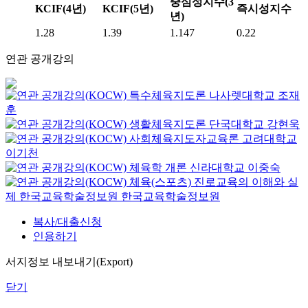
중심성지수(3
KCIF(4년)
KCIF(5년)
즉시성지수
년)
1.28
1.39
1.147
0.22
연관 공개강의
특수체육지도론
나사렛대학교
조재
훈
생활체육지도론
단국대학교
강현욱
사회체육지도자교육론
고려대학교
이기천
체육학 개론
신라대학교
이중숙
체육(스포츠) 진로교육의 이해와 실
제
한국교육학술정보원
한국교육학술정보원
복사/대출신청
인용하기
서지정보 내보내기(Export)
닫기