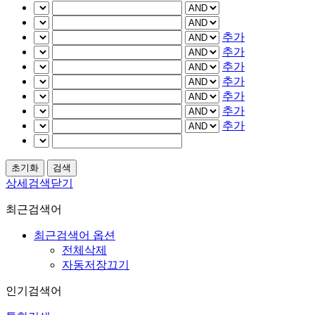
추가
추가
추가
추가
추가
추가
추가
상세검색닫기
최근검색어
최근검색어 옵션
전체삭제
자동저장끄기
인기검색어