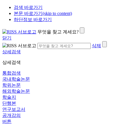
검색 바로가기
본문 바로가기(skip to content)
하단정보 바로가기
무엇을 찾고 계세요?
닫기
삭제
상세검색
상세검색
통합검색
국내학술논문
학위논문
해외학술논문
학술지
단행본
연구보고서
공개강의
버튼