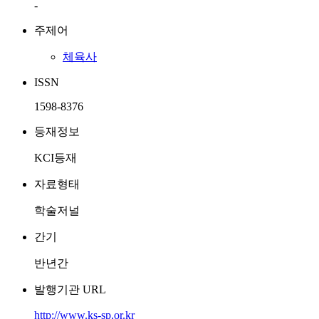
-
주제어
체육사
ISSN
1598-8376
등재정보
KCI등재
자료형태
학술저널
간기
반년간
발행기관 URL
http://www.ks-sp.or.kr