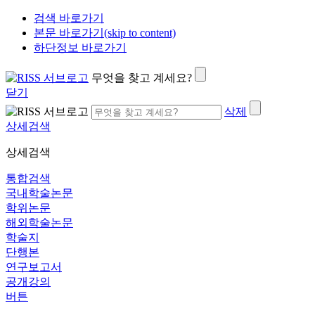
검색 바로가기
본문 바로가기(skip to content)
하단정보 바로가기
무엇을 찾고 계세요?
닫기
삭제
상세검색
상세검색
통합검색
국내학술논문
학위논문
해외학술논문
학술지
단행본
연구보고서
공개강의
버튼