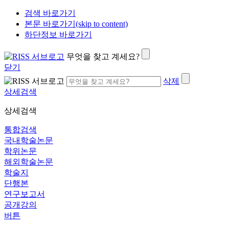
검색 바로가기
본문 바로가기(skip to content)
하단정보 바로가기
무엇을 찾고 계세요?
닫기
삭제
상세검색
상세검색
통합검색
국내학술논문
학위논문
해외학술논문
학술지
단행본
연구보고서
공개강의
버튼