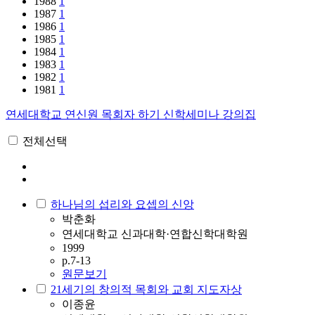
1988
1
1987
1
1986
1
1985
1
1984
1
1983
1
1982
1
1981
1
연세대학교 연신원 목회자 하기 신학세미나 강의집
전체선택
하나님의 섭리와 요셉의 신앙
박춘화
연세대학교 신과대학·연합신학대학원
1999
p.7-13
원문보기
21세기의 창의적 목회와 교회 지도자상
이종윤