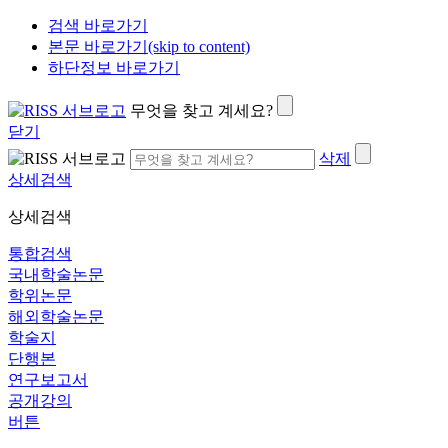
검색 바로가기
본문 바로가기(skip to content)
하단정보 바로가기
무엇을 찾고 계세요?
닫기
삭제
상세검색
상세검색
통합검색
국내학술논문
학위논문
해외학술논문
학술지
단행본
연구보고서
공개강의
버튼