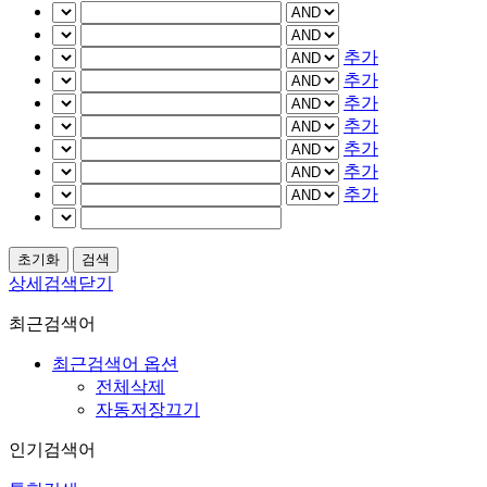
추가
추가
추가
추가
추가
추가
추가
상세검색닫기
최근검색어
최근검색어 옵션
전체삭제
자동저장끄기
인기검색어