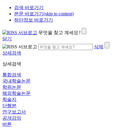
검색 바로가기
본문 바로가기(skip to content)
하단정보 바로가기
무엇을 찾고 계세요?
닫기
삭제
상세검색
상세검색
통합검색
국내학술논문
학위논문
해외학술논문
학술지
단행본
연구보고서
공개강의
버튼