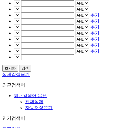
추가
추가
추가
추가
추가
추가
추가
상세검색닫기
최근검색어
최근검색어 옵션
전체삭제
자동저장끄기
인기검색어