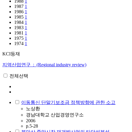
1988
1
1987
1
1986
1
1985
1
1984
1
1983
1
1981
1
1975
1
1974
1
KCI등재
지역산업연구 : (Regional industry review)
전체선택
이동통신 단말기보조금 정책방향에 관한 소고
노상환
경남대학교 산업경영연구소
2006
p.5-28
북마산 중앙시장 재개발사업의 타당성분석