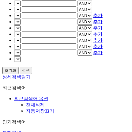
추가
추가
추가
추가
추가
추가
추가
상세검색닫기
최근검색어
최근검색어 옵션
전체삭제
자동저장끄기
인기검색어