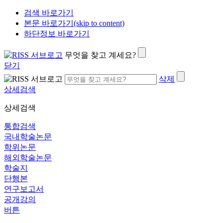
검색 바로가기
본문 바로가기(skip to content)
하단정보 바로가기
무엇을 찾고 계세요?
닫기
삭제
상세검색
상세검색
통합검색
국내학술논문
학위논문
해외학술논문
학술지
단행본
연구보고서
공개강의
버튼