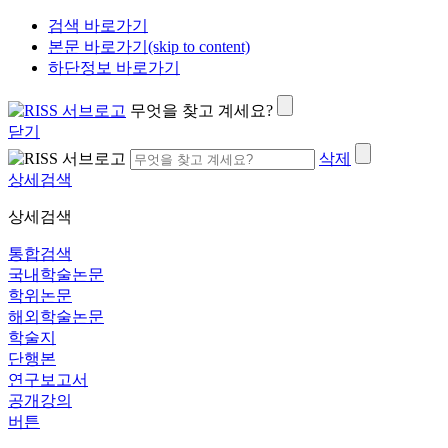
검색 바로가기
본문 바로가기(skip to content)
하단정보 바로가기
무엇을 찾고 계세요?
닫기
삭제
상세검색
상세검색
통합검색
국내학술논문
학위논문
해외학술논문
학술지
단행본
연구보고서
공개강의
버튼