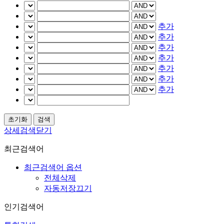
추가
추가
추가
추가
추가
추가
추가
상세검색닫기
최근검색어
최근검색어 옵션
전체삭제
자동저장끄기
인기검색어