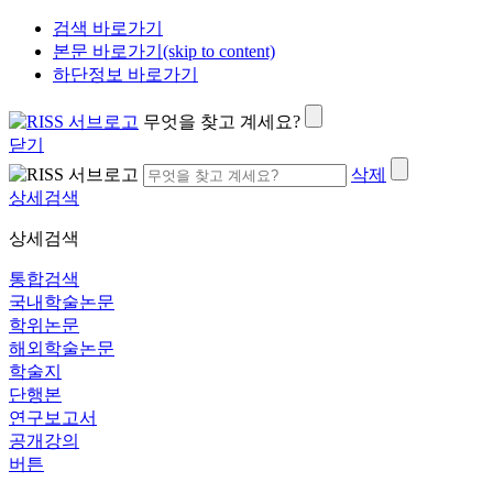
검색 바로가기
본문 바로가기(skip to content)
하단정보 바로가기
무엇을 찾고 계세요?
닫기
삭제
상세검색
상세검색
통합검색
국내학술논문
학위논문
해외학술논문
학술지
단행본
연구보고서
공개강의
버튼