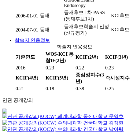
Endoscopy
등재후보 1차 PASS
등재
KCI후보
2006-01-01
(등재후보1차)
등재후보학술지 선정
등재
KCI후보
2004-07-01
(신규평가)
학술지 인용정보
학술지 인용정보
WOS-KCI 통
기준연도
KCIF(2년)
KCIF(3년)
합IF(2년)
2016
0.23
0.22
0.23
중심성지수(3
KCIF(4년)
KCIF(5년)
즉시성지수
년)
0.21
0.18
0.38
0.25
연관 공개강의
폐계내과학
동신대학교
문영호
수의내과학
건국대학교
김정현
수의내과학
건국대학교
남아령