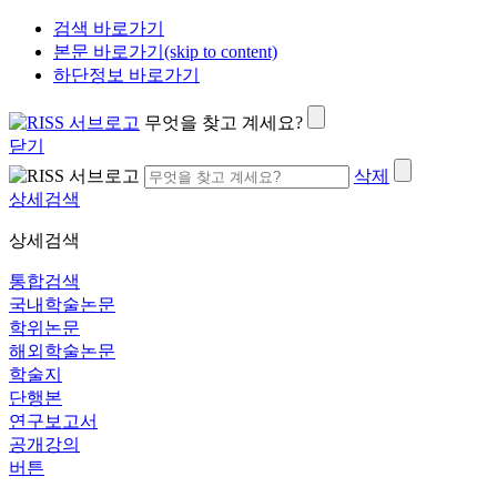
검색 바로가기
본문 바로가기(skip to content)
하단정보 바로가기
무엇을 찾고 계세요?
닫기
삭제
상세검색
상세검색
통합검색
국내학술논문
학위논문
해외학술논문
학술지
단행본
연구보고서
공개강의
버튼