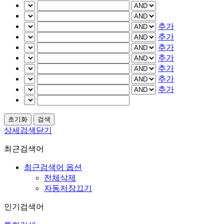
추가
추가
추가
추가
추가
추가
추가
상세검색닫기
최근검색어
최근검색어 옵션
전체삭제
자동저장끄기
인기검색어