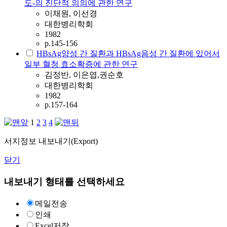
도-의 진단적 의의에 관한 연구
이채원, 이선경
대한병리학회
1982
p.145-156
HBsAg양성 간 질환과 HBsAg음성 간 질환에 있어서
일부 혈청 효소확증에 관한 연구
김정반, 이은엽,권순호
대한병리학회
1982
p.157-164
1
2
3
4
서지정보 내보내기(Export)
닫기
내보내기 형태를 선택하세요
메일전송
인쇄
Excel저장