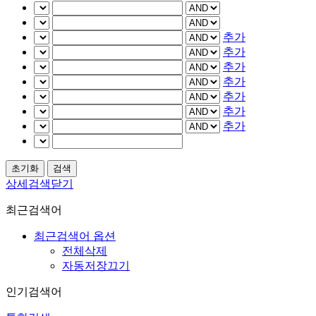
추가
추가
추가
추가
추가
추가
추가
상세검색닫기
최근검색어
최근검색어 옵션
전체삭제
자동저장끄기
인기검색어