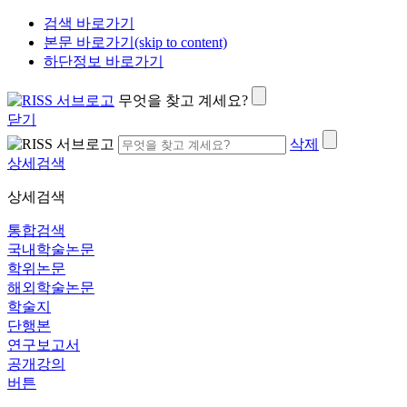
검색 바로가기
본문 바로가기(skip to content)
하단정보 바로가기
무엇을 찾고 계세요?
닫기
삭제
상세검색
상세검색
통합검색
국내학술논문
학위논문
해외학술논문
학술지
단행본
연구보고서
공개강의
버튼