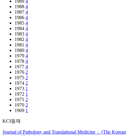
1989
4
1988
4
1987
4
1986
4
1985
4
1984
4
1983
4
1982
4
1981
4
1980
4
1979
4
1978
4
1977
4
1976
2
1975
2
1974
2
1973
1
1972
1
1971
2
1970
2
1969
1
KCI등재
Journal of Pathology and Translational Medicine : (The Korean