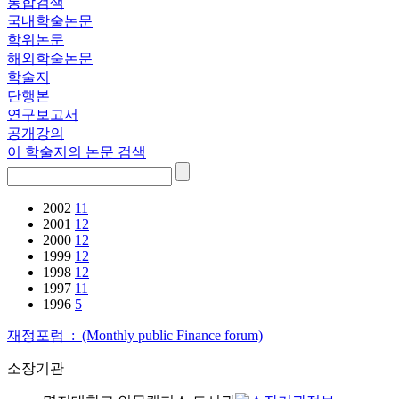
통합검색
국내학술논문
학위논문
해외학술논문
학술지
단행본
연구보고서
공개강의
이 학술지의 논문 검색
2002
11
2001
12
2000
12
1999
12
1998
12
1997
11
1996
5
재정포럼 : (Monthly public Finance forum)
소장기관