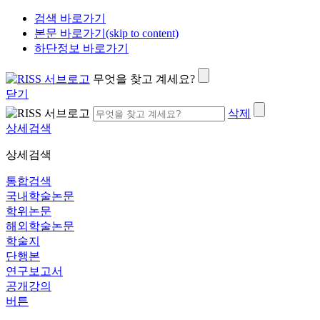
검색 바로가기
본문 바로가기(skip to content)
하단정보 바로가기
무엇을 찾고 계세요?
닫기
삭제
상세검색
상세검색
통합검색
국내학술논문
학위논문
해외학술논문
학술지
단행본
연구보고서
공개강의
버튼