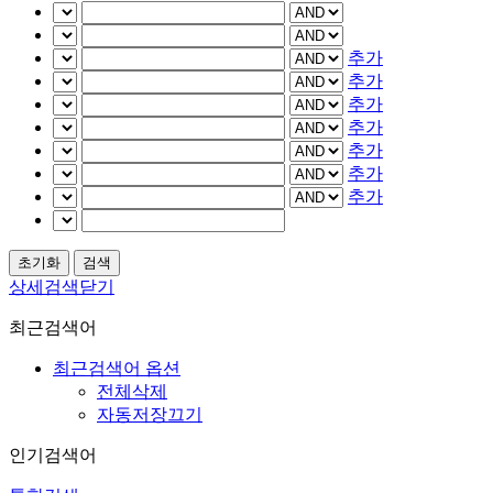
추가
추가
추가
추가
추가
추가
추가
상세검색닫기
최근검색어
최근검색어 옵션
전체삭제
자동저장끄기
인기검색어