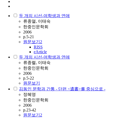
두 개의 시선-여학생과 연애
류종열, 이태숙
한중인문학회
2006
p.5-21
원문보기
2
RISS
eArticle
두 개의 시선-여학생과 연애
류종렬, 이태숙
한중인문학회
2006
p.5-22
원문보기
김동인 문학과 간통 - 단편 <遺書>를 중심으로 -
정혜영
한중인문학회
2006
p.23-42
원문보기
2