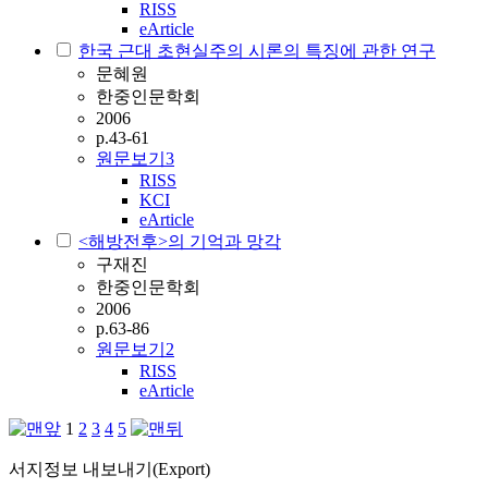
RISS
eArticle
한국 근대 초현실주의 시론의 특징에 관한 연구
문혜원
한중인문학회
2006
p.43-61
원문보기
3
RISS
KCI
eArticle
<해방전후>의 기억과 망각
구재진
한중인문학회
2006
p.63-86
원문보기
2
RISS
eArticle
1
2
3
4
5
서지정보 내보내기(Export)